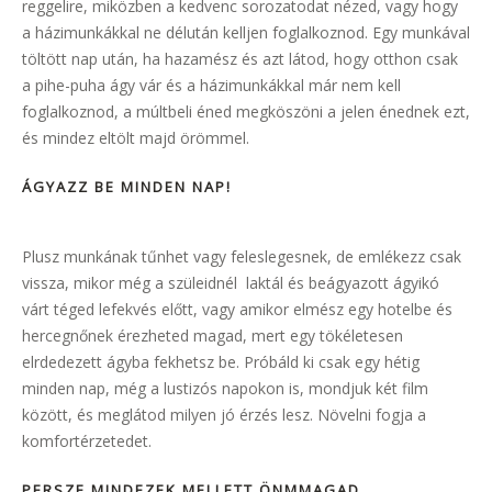
reggelire, miközben a kedvenc sorozatodat nézed, vagy hogy
a házimunkákkal ne délután kelljen foglalkoznod. Egy munkával
töltött nap után, ha hazamész és azt látod, hogy otthon csak
a pihe-puha ágy vár és a házimunkákkal már nem kell
foglalkoznod, a múltbeli éned megköszöni a jelen énednek ezt,
és mindez eltölt majd örömmel.
ÁGYAZZ BE MINDEN NAP!
Plusz munkának tűnhet vagy feleslegesnek, de emlékezz csak
vissza, mikor még a szüleidnél laktál és beágyazott ágyikó
várt téged lefekvés előtt, vagy amikor elmész egy hotelbe és
hercegnőnek érezheted magad, mert egy tökéletesen
elrdedezett ágyba fekhetsz be. Próbáld ki csak egy hétig
minden nap, még a lustizós napokon is, mondjuk két film
között, és meglátod milyen jó érzés lesz. Növelni fogja a
komfortérzetedet.
PERSZE MINDEZEK MELLETT ÖNMMAGAD