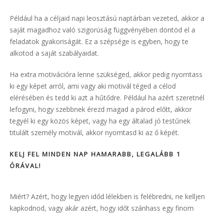
Például ha a céljaid napi leosztású naptárban vezeted, akkor a
saját magadhoz való szigorúság függvényében döntöd el a
feladatok gyakoriságát. Ez a szépsége is egyben, hogy te
alkotod a saját szabályaidat.
Ha extra motivációra lenne szükséged, akkor pedig nyomtass
ki egy képet arról, ami vagy aki motivál téged a célod
elérésében és tedd ki azt a hűtődre. Például ha azért szeretnél
lefogyni, hogy szebbnek érezd magad a párod előtt, akkor
tegyél ki egy közös képet, vagy ha egy általad jó testűnek
titulált személy motivál, akkor nyomtasd ki az ő képét.
KELJ FEL MINDEN NAP HAMARABB, LEGALÁBB 1
ÓRÁVAL!
Miért? Azért, hogy legyen időd lélekben is felébredni, ne kelljen
kapkodnod, vagy akár azért, hogy időt szánhass egy finom