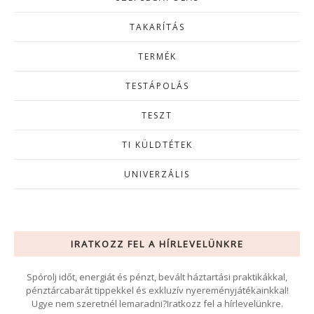
TAKARÍTÁS
TERMÉK
TESTÁPOLÁS
TESZT
TI KÜLDTÉTEK
UNIVERZÁLIS
IRATKOZZ FEL A HÍRLEVELÜNKRE
Spórolj időt, energiát és pénzt, bevált háztartási praktikákkal,
pénztárcabarát tippekkel és exkluzív nyereményjátékainkkal!
Ugye nem szeretnél lemaradni?Iratkozz fel a hírlevelünkre.