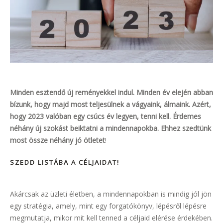
Minden esztendő új reményekkel indul. Minden év elején abban
bízunk, hogy majd most teljesülnek a vágyaink, álmaink. Azért,
hogy 2023 valóban egy csúcs év legyen, tenni kell. Érdemes
néhány új szokást beiktatni a mindennapokba. Ehhez szedtünk
most össze néhány jó ötletet
!
SZEDD LISTÁBA A CÉLJAIDAT!
Akárcsak az üzleti életben, a mindennapokban is mindig jól jön
egy stratégia, amely, mint egy forgatókönyv, lépésről lépésre
megmutatja, mikor mit kell tenned a céljaid elérése érdekében.