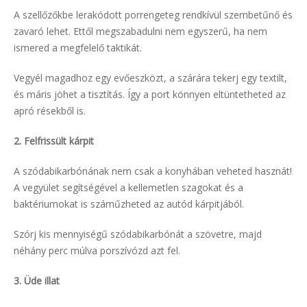
A szellőzőkbe lerakódott porrengeteg rendkívül szembetűnő és
zavaró lehet. Ettől megszabadulni nem egyszerű, ha nem
ismered a megfelelő taktikát.
Vegyél magadhoz egy evőeszközt, a szárára tekerj egy textilt,
és máris jöhet a tisztítás. Így a port könnyen eltüntetheted az
apró résekből is.
2. Felfrissült kárpit
A szódabikarbónának nem csak a konyhában veheted hasznát!
A vegyület segítségével a kellemetlen szagokat és a
baktériumokat is száműzheted az autód kárpitjából.
Szórj kis mennyiségű szódabikarbónát a szövetre, majd
néhány perc múlva porszívózd azt fel.
3. Üde illat