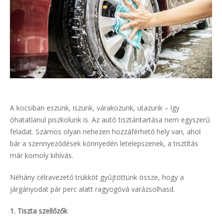
A kocsiban eszünk, iszunk, várakozunk, utazunk – így
óhatatlanul piszkolunk is. Az autó tisztántartása nem egyszerű
feladat. Számos olyan nehezen hozzáférhető hely van, ahol
bár a szennyeződések könnyedén letelepszenek, a tisztítás
már komoly kihívás.
Néhány célravezető trükköt gyűjtöttünk össze, hogy a
járgányodat pár perc alatt ragyogóvá varázsolhasd.
1. Tiszta szellőzők