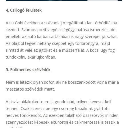
4. Csillogó felületek
Az utóbbi években az olívaolaj megállíthatatlan térhódításba
kezdett. Számos pozitív egészségügyi hatása ismeretes, de
emellett az autó karbantartásában is nagy szerepet játszhat.
Az olajból tegyél néhány cseppet egy törlőrongyra, majd
simítsd át vele az ajtókat és a műszerfalat. A kocsi úgy fog
tündökölni, akár újkorában.
5. Foltmentes szélvédők
Nem is létezik olyan sofőr, aki ne bosszankodott volna már a
maszatos szélvédők miatt.
A tiszta ablakokért nem is gondolnád, milyen keveset kell
tenned. Csak szerezz be egy csomag babáknak gyártott
nedves törlőkendőt. Az ezekben található összetevők minden
szennyeződést képesek eltüntetni és csíkmentessé is teszik a