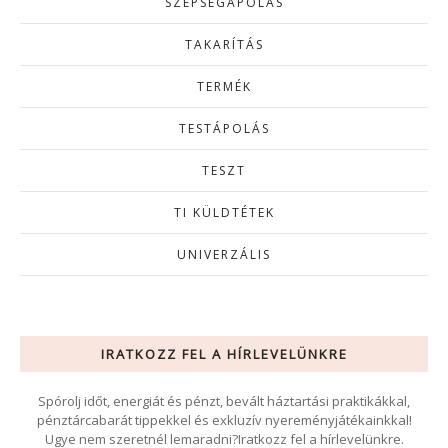
SZÉPSÉGÁPOLÁS
TAKARÍTÁS
TERMÉK
TESTÁPOLÁS
TESZT
TI KÜLDTÉTEK
UNIVERZÁLIS
IRATKOZZ FEL A HÍRLEVELÜNKRE
Spórolj időt, energiát és pénzt, bevált háztartási praktikákkal,
pénztárcabarát tippekkel és exkluzív nyereményjátékainkkal!
Ugye nem szeretnél lemaradni?Iratkozz fel a hírlevelünkre.