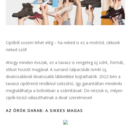
Cipőből sosem lehet elég – ha neked is ez a mottód, cikkünk
neked szól!
Ahogy minden évszak, ez a tavasz is rengeteg új színt, formát,
stílust hozott magával. A surranó talpacskák ismét új,
divatosabbnál divatosabb lábbelikbe bújtathatók. 2022-ben a
tavaszi cipőtrend rendkívül sokszínű, így garantáltan mindenki
megtalálhatja a boltokban a számításait. De nézzük is, milyen
cipők közül választhatnak a divat szerelmesei!
AZ ÖRÖK DARAB: A SIKKES MAGAS