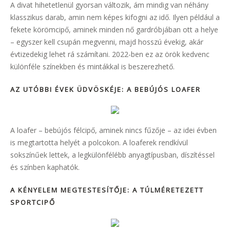
A divat hihetetlenül gyorsan változik, ám mindig van néhány
klasszikus darab, amin nem képes kifogni az idő. Ilyen például a
fekete körömcipő, aminek minden nő gardróbjában ott a helye
– egyszer kell csupán megvenni, majd hosszú évekig, akár
évtizedekig lehet rá számítani. 2022-ben ez az örök kedvenc
különféle színekben és mintákkal is beszerezhető.
AZ UTÓBBI ÉVEK ÜDVÖSKÉJE: A BEBÚJÓS LOAFER
A loafer – bebújós félcipő, aminek nincs fűzője – az idei évben
is megtartotta helyét a polcokon. A loaferek rendkívül
sokszínűek lettek, a legkülönfélébb anyagtípusban, díszítéssel
és színben kaphatók.
A KÉNYELEM MEGTESTESÍTŐJE: A TÚLMÉRETEZETT
SPORTCIPŐ