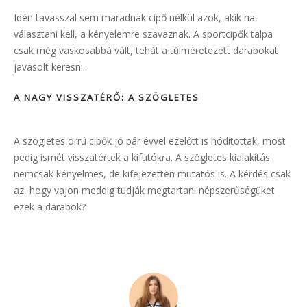
Idén tavasszal sem maradnak cipő nélkül azok, akik ha
választani kell, a kényelemre szavaznak. A sportcipők talpa
csak még vaskosabbá vált, tehát a túlméretezett darabokat
javasolt keresni.
A NAGY VISSZATÉRŐ: A SZÖGLETES
A szögletes orrú cipők jó pár évvel ezelőtt is hódítottak, most
pedig ismét visszatértek a kifutókra. A szögletes kialakítás
nemcsak kényelmes, de kifejezetten mutatós is. A kérdés csak
az, hogy vajon meddig tudják megtartani népszerűségüket
ezek a darabok?