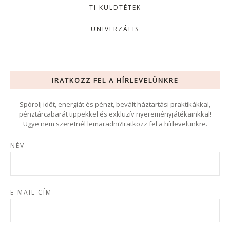
TI KÜLDTÉTEK
UNIVERZÁLIS
IRATKOZZ FEL A HÍRLEVELÜNKRE
Spórolj időt, energiát és pénzt, bevált háztartási praktikákkal,
pénztárcabarát tippekkel és exkluzív nyereményjátékainkkal!
Ugye nem szeretnél lemaradni?Iratkozz fel a hírlevelünkre.
NÉV
E-MAIL CÍM