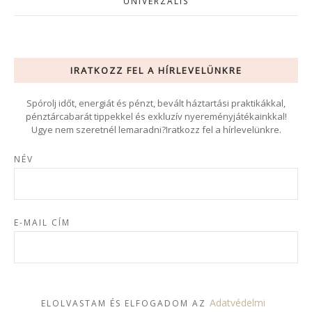
UNIVERZÁLIS
IRATKOZZ FEL A HÍRLEVELÜNKRE
Spórolj időt, energiát és pénzt, bevált háztartási praktikákkal,
pénztárcabarát tippekkel és exkluzív nyereményjátékainkkal!
Ugye nem szeretnél lemaradni?Iratkozz fel a hírlevelünkre.
NÉV
E-MAIL CÍM
Adatvédelmi
ELOLVASTAM ÉS ELFOGADOM AZ