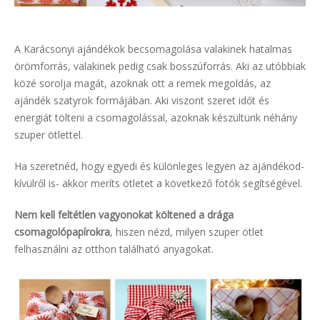
A Karácsonyi ajándékok becsomagolása valakinek hatalmas
örömforrás, valakinek pedig csak bosszúforrás. Aki az utóbbiak
közé sorolja magát, azoknak ott a remek megoldás, az
ajándék szatyrok formájában. Aki viszont szeret időt és
energiát tölteni a csomagolással, azoknak készültünk néhány
szuper ötlettel.
Ha szeretnéd, hogy egyedi és különleges legyen az ajándékod-
kívülről is- akkor meríts ötletet a következő fotók segítségével.
Nem kell feltétlen vagyonokat költened a drága
csomagolópapírokra
, hiszen nézd, milyen szuper ötlet
felhasználni az otthon található anyagokat.