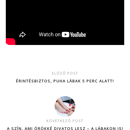
ELŐZŐ POST
ÉRINTÉSBIZTOS, PUHA LÁBAK 5 PERC ALATT!
KÖVETKEZŐ POST
A SZÍN, AMI ÖRÖKKÉ DIVATOS LESZ – A LÁBAKON IS!