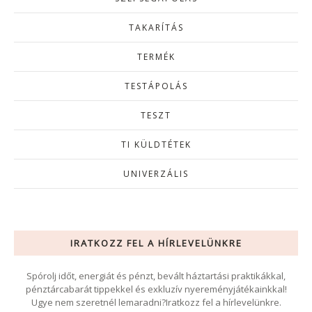
TAKARÍTÁS
TERMÉK
TESTÁPOLÁS
TESZT
TI KÜLDTÉTEK
UNIVERZÁLIS
IRATKOZZ FEL A HÍRLEVELÜNKRE
Spórolj időt, energiát és pénzt, bevált háztartási praktikákkal,
pénztárcabarát tippekkel és exkluzív nyereményjátékainkkal!
Ugye nem szeretnél lemaradni?Iratkozz fel a hírlevelünkre.