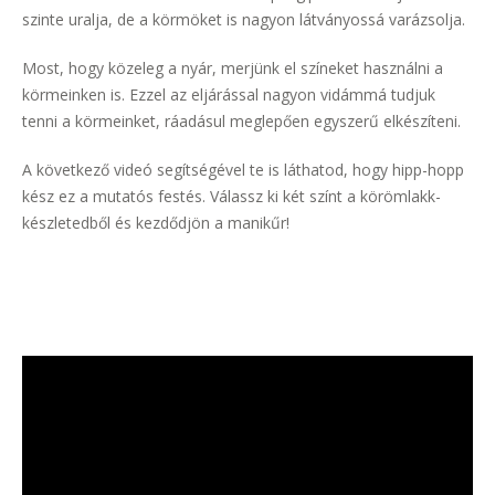
szinte uralja, de a körmöket is nagyon látványossá varázsolja.
Most, hogy közeleg a nyár, merjünk el színeket használni a
körmeinken is. Ezzel az eljárással nagyon vidámmá tudjuk
tenni a körmeinket, ráadásul meglepően egyszerű elkészíteni.
A következő videó segítségével te is láthatod, hogy hipp-hopp
kész ez a mutatós festés. Válassz ki két színt a körömlakk-
készletedből és kezdődjön a manikűr!