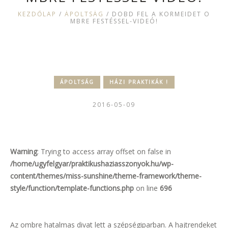
KEZDŐLAP
/
ÁPOLTSÁG
/
DOBD FEL A KÖRMEIDET O
MBRE FESTÉSSEL-VIDEÓ!
ÁPOLTSÁG
HÁZI PRAKTIKÁK !
2016-05-09
Warning
: Trying to access array offset on false in
/home/ugyfelgyar/praktikushaziasszonyok.hu/wp-
content/themes/miss-sunshine/theme-framework/theme-
style/function/template-functions.php
on line
696
Az ombre hatalmas divat lett a szépségiparban. A hajtrendeket