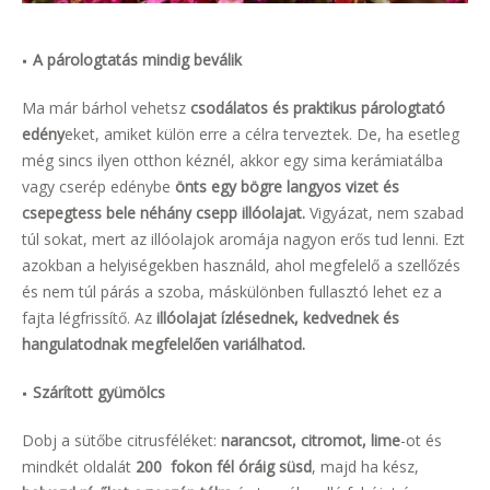
A párologtatás mindig beválik
Ma már bárhol vehetsz
csodálatos és praktikus párologtató
edény
eket, amiket külön erre a célra terveztek. De, ha esetleg
még sincs ilyen otthon kéznél, akkor egy sima kerámiatálba
vagy cserép edénybe
önts egy bögre langyos vizet és
csepegtess bele néhány csepp illóolajat.
Vigyázat, nem szabad
túl sokat, mert az illóolajok aromája nagyon erős tud lenni. Ezt
azokban a helyiségekben használd, ahol megfelelő a szellőzés
és nem túl párás a szoba, máskülönben fullasztó lehet ez a
fajta légfrissítő. Az
illóolajat ízlésednek, kedvednek és
hangulatodnak megfelelően variálhatod.
Szárított gyümölcs
Dobj a sütőbe citrusféléket:
narancsot, citromot, lime
-ot és
mindkét oldalát
200 fokon fél óráig süsd
, majd ha kész,