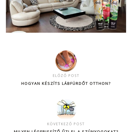
ELŐZŐ POST
HOGYAN KÉSZÍTS LÁBFÜRDŐT OTTHON?
KÖVETKEZŐ POST
MILYEN LÉGFRISSÍTŐ ŰZI EL A SZÚNYOGOKAT?