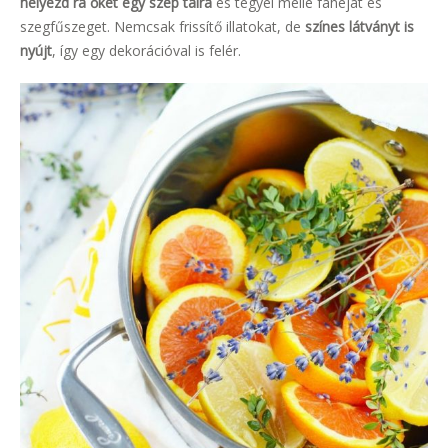
helyezd rá őket egy szép tálra
és tegyél mellé fahéjat és
szegfűszeget. Nemcsak frissítő illatokat, de
színes látványt is
nyújt
, így egy dekorációval is felér.