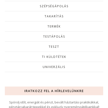
SZÉPSÉGÁPOLÁS
TAKARÍTÁS
TERMÉK
TESTÁPOLÁS
TESZT
TI KÜLDTÉTEK
UNIVERZÁLIS
IRATKOZZ FEL A HÍRLEVELÜNKRE
Spórolj időt, energiát és pénzt, bevált háztartási praktikákkal,
pénztárcabarát tippekkel és exkluzív nyereményjátékainkkal!