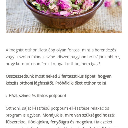
A meghitt otthon illata épp olyan fontos, mint a berendezés
vagy a szoba falának színe. Hiszen nagyban hozzájárul ahhoz,
hogy komfortosan érezd magad otthon, nem igaz?
Összeszedtünk most neked 3 fantasztikus tippet, hogyan
készíts otthoni légfrissítőt.
Próbáld ki őket otthon te is!
Házi, színes és illatos potpourri
Otthoni, saját készítésű potpourri elkészítése relaxációs
program is egyben.
Mondjuk is, mire van szükséged hozzá:
fűszerekre, illóolajokra, fenyőágra és magokra
. Ha ezeket