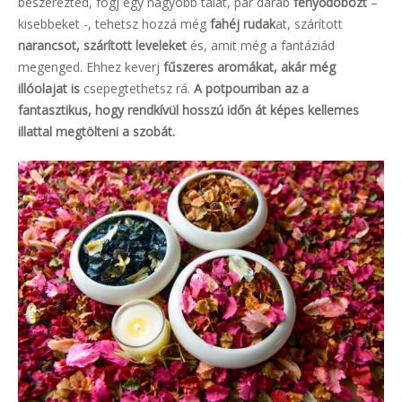
beszerezted, fogj egy nagyobb tálat, pár darab
fenyődobozt
–
kisebbeket -, tehetsz hozzá még
fahéj rudak
at, szárított
narancsot, szárított leveleket
és, amit még a fantáziád
megenged. Ehhez keverj
fűszeres aromákat, akár még
illóolajat is
csepegtethetsz rá.
A potpourriban az a
fantasztikus, hogy rendkívül hosszú időn át képes kellemes
illattal megtölteni a szobát.