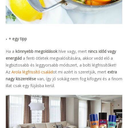
+ egy tipp
Ha a
könnyebb megoldások
híve vagy, mert
nincs időd vagy
energiád
a fenti ötletek megvalósítására, akkor vedd elő a
legbiztosabb és leggyorsabb módszert, a bolti légfrissítőket!
Az
Arola légfrissítő család
ot mi azért is szeretjük, mert
extra
nagy kiszerelése
van, így jó sokáig nem fog kifogyni és a finom
illat csak egy fújásba kerül.