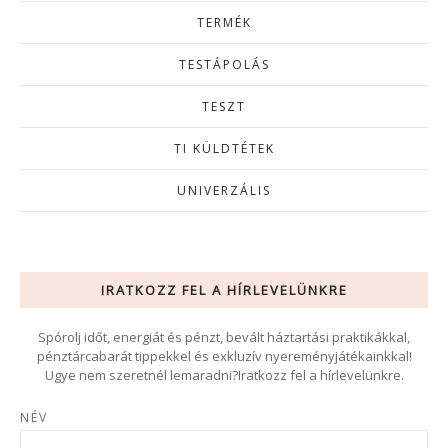
TERMÉK
TESTÁPOLÁS
TESZT
TI KÜLDTÉTEK
UNIVERZÁLIS
IRATKOZZ FEL A HÍRLEVELÜNKRE
Spórolj időt, energiát és pénzt, bevált háztartási praktikákkal,
pénztárcabarát tippekkel és exkluzív nyereményjátékainkkal!
Ugye nem szeretnél lemaradni?Iratkozz fel a hírlevelünkre.
NÉV