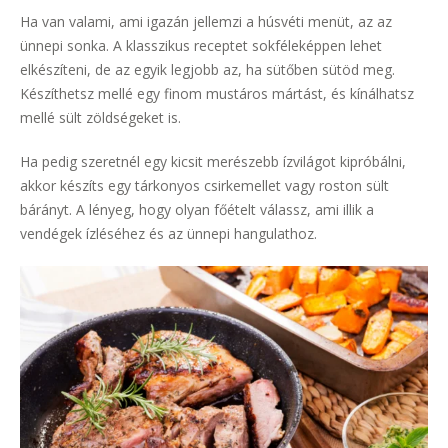
Ha van valami, ami igazán jellemzi a húsvéti menüt, az az
ünnepi sonka. A klasszikus receptet sokféleképpen lehet
elkészíteni, de az egyik legjobb az, ha sütőben sütöd meg.
Készíthetsz mellé egy finom mustáros mártást, és kínálhatsz
mellé sült zöldségeket is.
Ha pedig szeretnél egy kicsit merészebb ízvilágot kipróbálni,
akkor készíts egy tárkonyos csirkemellet vagy roston sült
bárányt. A lényeg, hogy olyan főételt válassz, ami illik a
vendégek ízléséhez és az ünnepi hangulathoz.