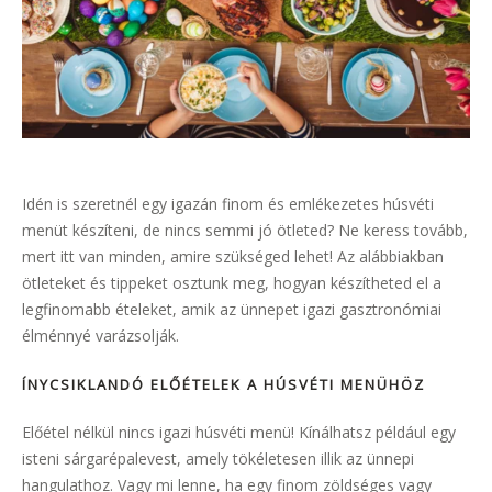
Idén is szeretnél egy igazán finom és emlékezetes húsvéti
menüt készíteni, de nincs semmi jó ötleted? Ne keress tovább,
mert itt van minden, amire szükséged lehet! Az alábbiakban
ötleteket és tippeket osztunk meg, hogyan készítheted el a
legfinomabb ételeket, amik az ünnepet igazi gasztronómiai
élménnyé varázsolják.
ÍNYCSIKLANDÓ ELŐÉTELEK A HÚSVÉTI MENÜHÖZ
Előétel nélkül nincs igazi húsvéti menü! Kínálhatsz például egy
isteni sárgarépalevest, amely tökéletesen illik az ünnepi
hangulathoz. Vagy mi lenne, ha egy finom zöldséges vagy