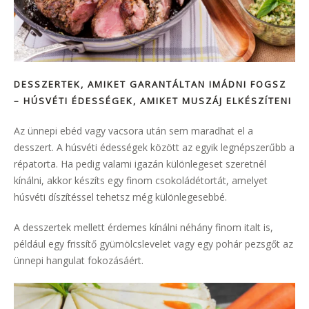
DESSZERTEK, AMIKET GARANTÁLTAN IMÁDNI FOGSZ
– HÚSVÉTI ÉDESSÉGEK, AMIKET MUSZÁJ ELKÉSZÍTENI
Az ünnepi ebéd vagy vacsora után sem maradhat el a
desszert. A húsvéti édességek között az egyik legnépszerűbb a
répatorta. Ha pedig valami igazán különlegeset szeretnél
kínálni, akkor készíts egy finom csokoládétortát, amelyet
húsvéti díszítéssel tehetsz még különlegesebbé.
A desszertek mellett érdemes kínálni néhány finom italt is,
például egy frissítő gyümölcslevelet vagy egy pohár pezsgőt az
ünnepi hangulat fokozásáért.