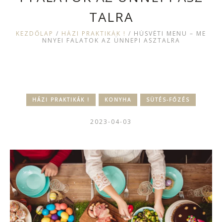
TALRA
KEZDŐLAP
/
HÁZI PRAKTIKÁK !
/
HÚSVÉTI MENÜ – ME
NNYEI FALATOK AZ ÜNNEPI ASZTALRA
HÁZI PRAKTIKÁK !
KONYHA
SÜTÉS-FŐZÉS
2023-04-03