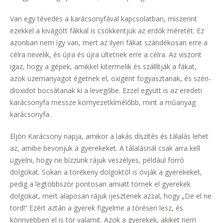
Van egy tévedés a karácsonyfával kapcsolatban, miszerint
ezekkel a kivágott fákkal is csökkentjük az erdők méretét. Ez
azonban nem így van, mert az ilyen fákat szándékosan erre a
célra nevelik, és újra és újra ültetnek erre a célra. Az viszont
igaz, hogy a gépek, amikkel kitermelik és szállítják a fákat,
azok üzemanyagot égetnek el, oxigént fogyasztanak, és szén-
dioxidot bocsátanak ki a levegőbe. Ezzel együtt is az eredeti
karácsonyfa messze környezetkímélőbb, mint a műanyag
karácsonyfa.
Eljön Karácsony napja, amikor a lakás díszítés és tálalás lehet
az, amibe bevonjuk a gyerekeket. A tálalásnál csak arra kell
ügyelni, hogy ne bízzunk rájuk veszélyes, például forró
dolgokat. Sokan a törékeny dolgoktól is óvják a gyerekeket,
pedig a legtöbbször pontosan amiatt törnek el gyerekek
dolgokat, mert alaposan rájuk ijesztenek azzal, hogy „De el ne
törd!” Ezért aztán a gyerek figyelme a törésen lesz, és
könnyebben el is tör valamit. Azok a gyerekek, akiket nem