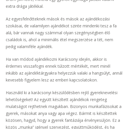
extra drága játékkal.
Az egyesfelnőtteknek mások és mások az ajándékozási
szokásai, de valamilyen ajándékot szinte mindenki tesz a fa
alá, bár vannak nagy számmal olyan szegénységben élő
családok is, ahol a minimális étel megszerzése a tét, nem
pedig valamiféle ajándék.
Ha van módod ajándékozni Karácsony idején, akkor is
érdemes visszafogni ennek túlzott mértékét, mert minél
inkább az ajándéktárgyakra helyezzük valaki a hangsúlyt, annál
kevesebb figyelem lesz az emberi kapcsolatokon.
Használd ki a karácsonyi készülődésben rejlő gyereknevelési
lehetőségeket! Az együtt készített ajándékok rengeteg
mulatságot rejthetnek magukban. Bizonyos munkafázisokat a
gyerek, másokat anya vagy apa végez. Bármit is készítettek
közösen, hagyd, hogy a gyerek fantáziája érvényesüljön. Ez a
közös „munka” igényel szervezést, együttműködést, és ha