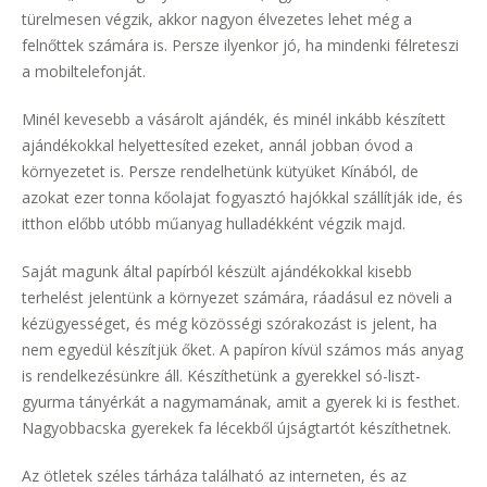
türelmesen végzik, akkor nagyon élvezetes lehet még a
felnőttek számára is. Persze ilyenkor jó, ha mindenki félreteszi
a mobiltelefonját.
Minél kevesebb a vásárolt ajándék, és minél inkább készített
ajándékokkal helyettesíted ezeket, annál jobban óvod a
környezetet is. Persze rendelhetünk kütyüket Kínából, de
azokat ezer tonna kőolajat fogyasztó hajókkal szállítják ide, és
itthon előbb utóbb műanyag hulladékként végzik majd.
Saját magunk által papírból készült ajándékokkal kisebb
terhelést jelentünk a környezet számára, ráadásul ez növeli a
kézügyességet, és még közösségi szórakozást is jelent, ha
nem egyedül készítjük őket. A papíron kívül számos más anyag
is rendelkezésünkre áll. Készíthetünk a gyerekkel só-liszt-
gyurma tányérkát a nagymamának, amit a gyerek ki is festhet.
Nagyobbacska gyerekek fa lécekből újságtartót készíthetnek.
Az ötletek széles tárháza található az interneten, és az