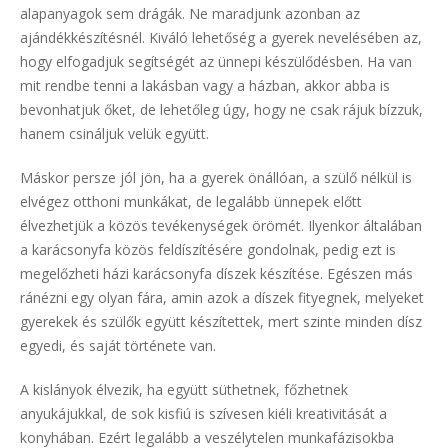
alapanyagok sem drágák. Ne maradjunk azonban az
ajándékkészítésnél. Kiváló lehetőség a gyerek nevelésében az,
hogy elfogadjuk segítségét az ünnepi készülődésben. Ha van
mit rendbe tenni a lakásban vagy a házban, akkor abba is
bevonhatjuk őket, de lehetőleg úgy, hogy ne csak rájuk bízzuk,
hanem csináljuk velük együtt.
Máskor persze jól jön, ha a gyerek önállóan, a szülő nélkül is
elvégez otthoni munkákat, de legalább ünnepek előtt
élvezhetjük a közös tevékenységek örömét. Ilyenkor általában
a karácsonyfa közös feldíszítésére gondolnak, pedig ezt is
megelőzheti házi karácsonyfa díszek készítése. Egészen más
ránézni egy olyan fára, amin azok a díszek fityegnek, melyeket
gyerekek és szülők együtt készítettek, mert szinte minden dísz
egyedi, és saját története van.
A kislányok élvezik, ha együtt süthetnek, főzhetnek
anyukájukkal, de sok kisfiú is szívesen kiéli kreativitását a
konyhában. Ezért legalább a veszélytelen munkafázisokba