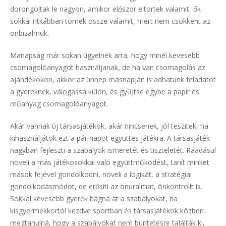
dorongoltak le nagyon, amikor először eltörtek valamit, ők
sokkal ritkábban törnek össze valamit, mert nem csökkent az
önbizalmuk.
Manapság már sokan ügyelnek arra, hogy minél kevesebb
csomagolóanyagot használjanak, de ha van csomagolás az
ajándékokon, akkor az ünnep másnapján is adhatunk feladatot
a gyereknek, válogassa külön, és gyűjtse egybe a papír és
műanyag csomagolóanyagot.
Akár vannak új társasjátékok, akár nincsenek, jól teszitek, ha
kihasználjátok ezt a pár napot együttes játékra. A társasjáték
nagyban fejleszti a szabályok ismeretét és tiszteletét. Ráadásul
növeli a más játékosokkal való együttműködést, tanít minket
mások fejével gondolkodni, növeli a logikát, a stratégiai
gondolkodásmódot, de erősíti az önuralmat, önkontrollt is.
Sokkal kevesebb gyerek hágná át a szabályokat, ha
kisgyermekkortól kezdve sportban és társasjátékok közben
megtanulná, hogy a szabályokat nem büntetésre találták ki,