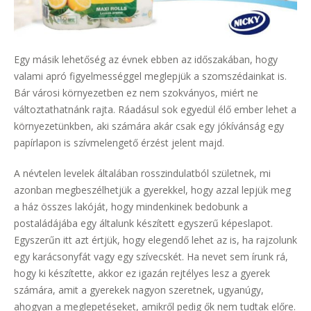
Egy másik lehetőség az évnek ebben az időszakában, hogy
valami apró figyelmességgel meglepjük a szomszédainkat is.
Bár városi környezetben ez nem szokványos, miért ne
változtathatnánk rajta. Ráadásul sok egyedül élő ember lehet a
környezetünkben, aki számára akár csak egy jókívánság egy
papírlapon is szívmelengető érzést jelent majd.
A névtelen levelek általában rosszindulatból születnek, mi
azonban megbeszélhetjük a gyerekkel, hogy azzal lepjük meg
a ház összes lakóját, hogy mindenkinek bedobunk a
postaládájába egy általunk készített egyszerű képeslapot.
Egyszerűn itt azt értjük, hogy elegendő lehet az is, ha rajzolunk
egy karácsonyfát vagy egy szívecskét. Ha nevet sem írunk rá,
hogy ki készítette, akkor ez igazán rejtélyes lesz a gyerek
számára, amit a gyerekek nagyon szeretnek, ugyanúgy,
ahogyan a meglepetéseket, amikről pedig ők nem tudtak előre.