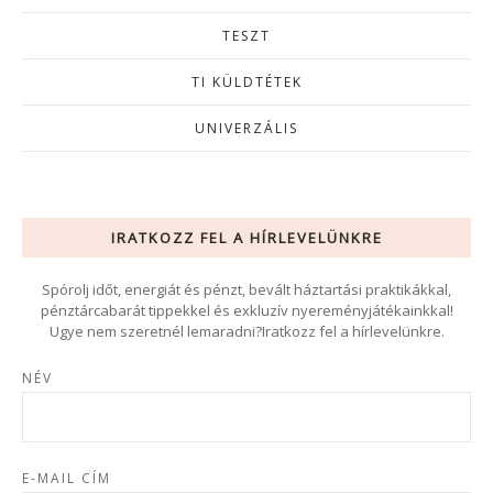
TESZT
TI KÜLDTÉTEK
UNIVERZÁLIS
IRATKOZZ FEL A HÍRLEVELÜNKRE
Spórolj időt, energiát és pénzt, bevált háztartási praktikákkal,
pénztárcabarát tippekkel és exkluzív nyereményjátékainkkal!
Ugye nem szeretnél lemaradni?Iratkozz fel a hírlevelünkre.
NÉV
E-MAIL CÍM