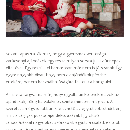
Sokan tapasztalták már, hogy a gyereknek vett drága
karácsonyi ajándékok egy része milyen sorsra jut az ünnepek
elteltével. Egy részükkel hamarosan már nem is játszanak. Így
egyre nagyobb divat, hogy nem az ajándékok pénzbeli
értékére, hanem használhatóságára fektetik a hangsúlyt.
Az is vita tárgya ma már, hogy egyáltalán kellenek-e azok az
ajándékok, főleg ha valakinek szinte mindene meg van. A
szeretet amúgy is jobban kifejezhető az együtt töltött időben,
mint a tárgyak puszta ajándékozásával. Egy olcsó
társasjátékkal nagyobbat szórakozik együtt a család, és több
öröm jön létre, mintha egy gyerek egymaga játszik valami