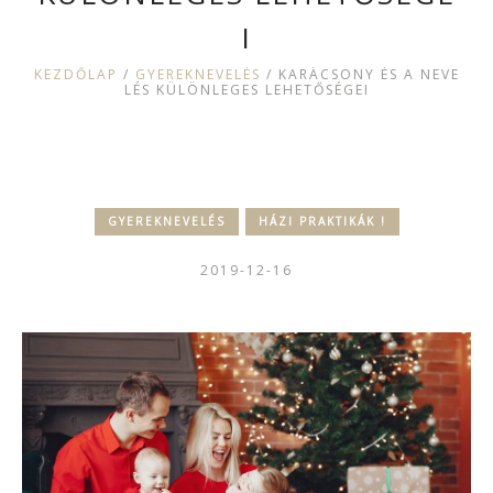
I
KEZDŐLAP
/
GYEREKNEVELÉS
/
KARÁCSONY ÉS A NEVE
LÉS KÜLÖNLEGES LEHETŐSÉGEI
GYEREKNEVELÉS
HÁZI PRAKTIKÁK !
2019-12-16