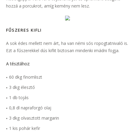
hozzá a porcukrot, amíg kemény nem lesz.
FŰSZERES KIFLI
A sok édes mellett nem árt, ha van némi sós ropogtatnivaló is.
Ezt a fűszerekkel dús kiflit biztosan mindenki imádni fogja.
A tésztához
:
60 dkg finomliszt
3 dkg élesztő
1 db tojás
0,8 dl napraforgó olaj
3 dkg olvasztott margarin
1 kis pohár kefir