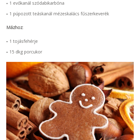
1 evőkanál szódabikarbóna
1 púpozott teáskanál mézeskalács fűszerkeverék
Mázhoz
:
1 tojásfehérje
15 dkg porcukor