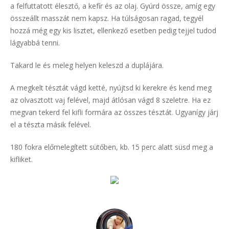
a felfuttatott élesztő, a kefír és az olaj. Gyúrd össze, amíg egy
összeállt masszát nem kapsz. Ha túlságosan ragad, tegyél
hozzá még egy kis lisztet, ellenkező esetben pedig tejjel tudod
lágyabbá tenni.
Takard le és meleg helyen keleszd a duplájára.
A megkelt tésztát vágd ketté, nyújtsd ki kerekre és kend meg
az olvasztott vaj felével, majd átlósan vágd 8 szeletre. Ha ez
megvan tekerd fel kifli formára az összes tésztát. Ugyanígy járj
el a tészta másik felével.
180 fokra előmelegített sütőben, kb. 15 perc alatt süsd meg a
kifliket.