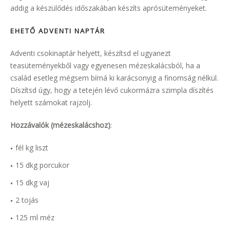
addig a készülődés időszakában készíts aprósüteményeket.
EHETŐ ADVENTI NAPTÁR
Adventi csokinaptár helyett, készítsd el ugyanezt
teasüteményekből vagy egyenesen mézeskalácsból, ha a
család esetleg mégsem bírná ki karácsonyig a finomság nélkül.
Díszítsd úgy, hogy a tetején lévő cukormázra szimpla díszítés
helyett számokat rajzolj.
Hozzávalók (mézeskalácshoz)
:
fél kg liszt
15 dkg porcukor
15 dkg vaj
2 tojás
125 ml méz