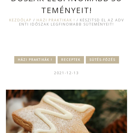
TEMÉNYEIT!
KEZDŐLAP
/
HÁZI PRAKTIKÁK !
/
KÉSZÍTSD EL AZ ADV
ENTI IDŐSZAK LEGFINOMABB SÜTEMÉNYEIT!
HÁZI PRAKTIKÁK !
RECEPTEK
SÜTÉS-FŐZÉS
2021-12-13