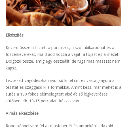
Elkészítés
:
Keverd össze a lisztet, a porcukrot, a szódabikarbónát és a
fűszerkeveréket, majd add hozzá a vajat, a tojást és a mézet.
Dolgozd össze, amíg egy összeállt, de rugalmas masszát nem
kapsz.
Lisztezett vágódeszkán nyújtsd ki fél cm-es vastagságúra a
tésztát és szaggasd ki a formákkal. Amint kész, már mehet is a
sütés a 180 fokos előmelegített alsó-felső légkeveréses
sütőben. Kb. 10-15 perc alatt kész is van.
A máz elkészítése
:
Robotgéppel verd fel a tojásfehérjét és apránként adagold