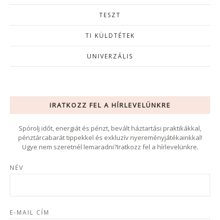
TESZT
TI KÜLDTÉTEK
UNIVERZÁLIS
IRATKOZZ FEL A HÍRLEVELÜNKRE
Spórolj időt, energiát és pénzt, bevált háztartási praktikákkal,
pénztárcabarát tippekkel és exkluzív nyereményjátékainkkal!
Ugye nem szeretnél lemaradni?Iratkozz fel a hírlevelünkre.
NÉV
E-MAIL CÍM