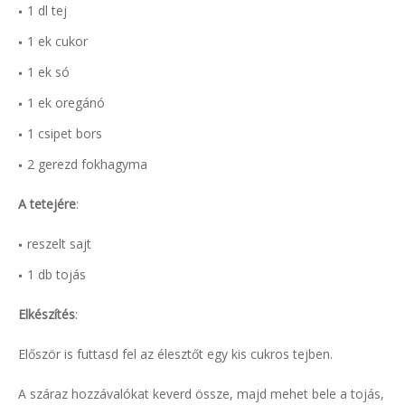
1 dl tej
1 ek cukor
1 ek só
1 ek oregánó
1 csipet bors
2 gerezd fokhagyma
A tetejére
:
reszelt sajt
1 db tojás
Elkészítés
:
Először is futtasd fel az élesztőt egy kis cukros tejben.
A száraz hozzávalókat keverd össze, majd mehet bele a tojás,