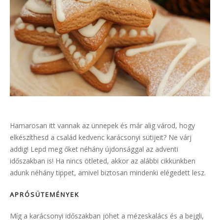
Hamarosan itt vannak az ünnepek és már alig várod, hogy
elkészíthesd a család kedvenc karácsonyi sütijeit? Ne várj
addig! Lepd meg őket néhány újdonsággal az adventi
időszakban is! Ha nincs ötleted, akkor az alábbi cikkünkben
adunk néhány tippet, amivel biztosan mindenki elégedett lesz.
APRÓSÜTEMÉNYEK
Míg a karácsonyi időszakban jöhet a mézeskalács és a bejgli,