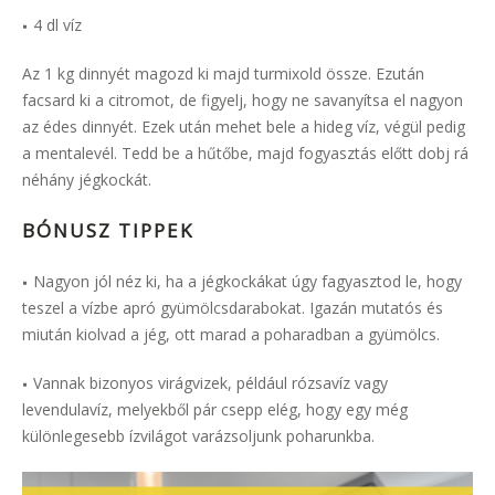
4 dl víz
Az 1 kg dinnyét magozd ki majd turmixold össze. Ezután
facsard ki a citromot, de figyelj, hogy ne savanyítsa el nagyon
az édes dinnyét. Ezek után mehet bele a hideg víz, végül pedig
a mentalevél. Tedd be a hűtőbe, majd fogyasztás előtt dobj rá
néhány jégkockát.
BÓNUSZ TIPPEK
Nagyon jól néz ki, ha a jégkockákat úgy fagyasztod le, hogy
teszel a vízbe apró gyümölcsdarabokat. Igazán mutatós és
miután kiolvad a jég, ott marad a poharadban a gyümölcs.
Vannak bizonyos virágvizek, például rózsavíz vagy
levendulavíz, melyekből pár csepp elég, hogy egy még
különlegesebb ízvilágot varázsoljunk poharunkba.