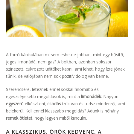
A forró kánikulában mi sem eshetne jobban, mint egy hűsítő,
jeges limonádé, nemigaz? A boltban, azonban sokszor
színezett, cukrozott üdítőket kapni, ami lehet, hogy ízre jónak
tűnik, de valójában nem sok pozitív dolog van benne.
Szerencsére, léteznek ennél sokkal finomabb és
egészségesebb megoldások is, mint a
limonádék
. Nagyon
egyszerű
elkészíteni,
csodás
ízük van és tudsz mindenről, ami
belekerül. Kell ennél klasszabb megoldás? Adunk is néhány
remek ötletet
, hogy legyen miből kiindulni.
A KLASSZIKUS, ÖRÖK KEDVENC, A