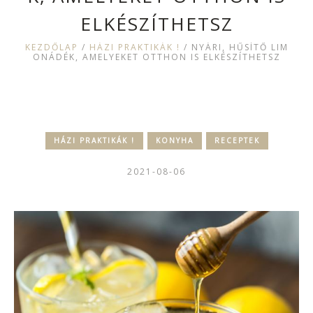
ELKÉSZÍTHETSZ
KEZDŐLAP
/
HÁZI PRAKTIKÁK !
/
NYÁRI, HŰSÍTŐ LIM
ONÁDÉK, AMELYEKET OTTHON IS ELKÉSZÍTHETSZ
HÁZI PRAKTIKÁK !
KONYHA
RECEPTEK
2021-08-06