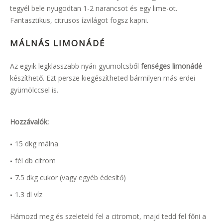
tegyél bele nyugodtan 1-2 narancsot és egy lime-ot.
Fantasztikus, citrusos ízvilágot fogsz kapni.
MÁLNÁS LIMONÁDÉ
Az egyik legklasszabb nyári gyümölcsből
fenséges limonádé
készíthető. Ezt persze kiegészítheted bármilyen más erdei
gyümölccsel is.
Hozzávalók:
15 dkg málna
fél db citrom
7.5 dkg cukor (vagy egyéb édesítő)
1.3 dl víz
Hámozd meg és szeleteld fel a citromot, majd tedd fel főni a