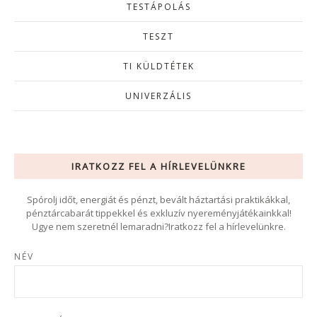
TESTÁPOLÁS
TESZT
TI KÜLDTÉTEK
UNIVERZÁLIS
IRATKOZZ FEL A HÍRLEVELÜNKRE
Spórolj időt, energiát és pénzt, bevált háztartási praktikákkal,
pénztárcabarát tippekkel és exkluzív nyereményjátékainkkal!
Ugye nem szeretnél lemaradni?Iratkozz fel a hírlevelünkre.
NÉV