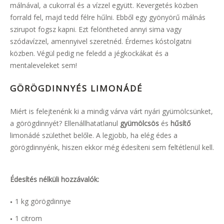
málnával, a cukorral és a vízzel együtt. Kevergetés közben
forrald fel, majd tedd félre hűlni. Ebből egy gyönyörű málnás
szirupot fogsz kapni. Ezt felöntheted annyi sima vagy
szódavízzel, amennyivel szeretnéd. Érdemes kóstolgatni
közben. Végül pedig ne feledd a jégkockákat és a
mentaleveleket sem!
GÖRÖGDINNYÉS LIMONÁDÉ
Miért is felejtenénk ki a mindig várva várt nyári gyümölcsünket,
a görögdinnyét? Ellenállhatatlanul
gyümölcsös
és
hűsítő
limonádé születhet belőle. A legjobb, ha elég édes a
görögdinnyénk, hiszen ekkor még édesíteni sem feltétlenül kell.
Édesítés nélküli hozzávalók:
1 kg görögdinnye
1 citrom