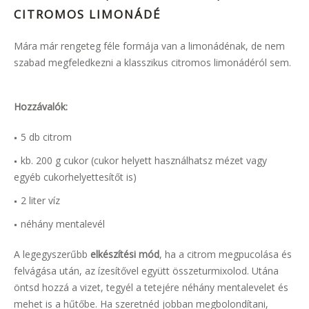
CITROMOS LIMONÁDÉ
Mára már rengeteg féle formája van a limonádénak, de nem
szabad megfeledkezni a klasszikus citromos limonádéról sem.
Hozzávalók:
5 db citrom
kb. 200 g cukor (cukor helyett használhatsz mézet vagy
egyéb cukorhelyettesítőt is)
2 liter víz
néhány mentalevél
A legegyszerűbb
elkészítési mód
, ha a citrom megpucolása és
felvágása után, az ízesítővel együtt összeturmixolod. Utána
öntsd hozzá a vizet, tegyél a tetejére néhány mentalevelet és
mehet is a hűtőbe. Ha szeretnéd jobban megbolondítani,