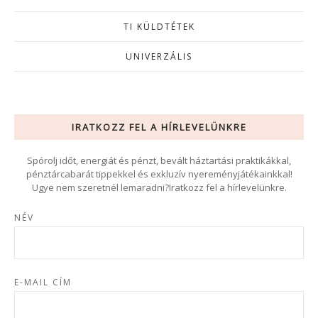
TI KÜLDTÉTEK
UNIVERZÁLIS
IRATKOZZ FEL A HÍRLEVELÜNKRE
Spórolj időt, energiát és pénzt, bevált háztartási praktikákkal,
pénztárcabarát tippekkel és exkluzív nyereményjátékainkkal!
Ugye nem szeretnél lemaradni?Iratkozz fel a hírlevelünkre.
NÉV
E-MAIL CÍM