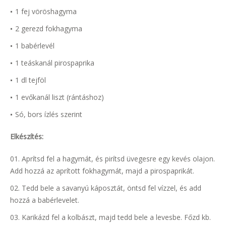
1 fej vöröshagyma
2 gerezd fokhagyma
1 babérlevél
1 teáskanál pirospaprika
1 dl tejföl
1 evőkanál liszt (rántáshoz)
Só, bors ízlés szerint
Elkészítés:
Aprítsd fel a hagymát, és pirítsd üvegesre egy kevés olajon.
Add hozzá az aprított fokhagymát, majd a pirospaprikát.
Tedd bele a savanyú káposztát, öntsd fel vízzel, és add
hozzá a babérlevelet.
Karikázd fel a kolbászt, majd tedd bele a levesbe. Főzd kb.