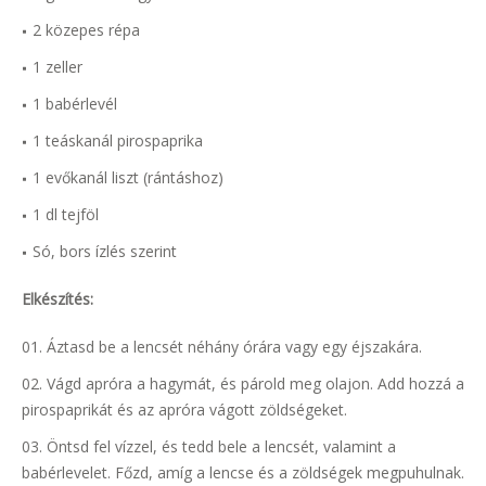
2 közepes répa
1 zeller
1 babérlevél
1 teáskanál pirospaprika
1 evőkanál liszt (rántáshoz)
1 dl tejföl
Só, bors ízlés szerint
Elkészítés:
Áztasd be a lencsét néhány órára vagy egy éjszakára.
Vágd apróra a hagymát, és párold meg olajon. Add hozzá a
pirospaprikát és az apróra vágott zöldségeket.
Öntsd fel vízzel, és tedd bele a lencsét, valamint a
babérlevelet. Főzd, amíg a lencse és a zöldségek megpuhulnak.