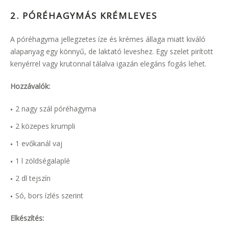
2. PÓRÉHAGYMÁS KRÉMLEVES
A póréhagyma jellegzetes íze és krémes állaga miatt kiváló
alapanyag egy könnyű, de laktató leveshez. Egy szelet pirított
kenyérrel vagy krutonnal tálalva igazán elegáns fogás lehet.
Hozzávalók:
2 nagy szál póréhagyma
2 közepes krumpli
1 evőkanál vaj
1 l zöldségalaplé
2 dl tejszín
Só, bors ízlés szerint
Elkészítés: