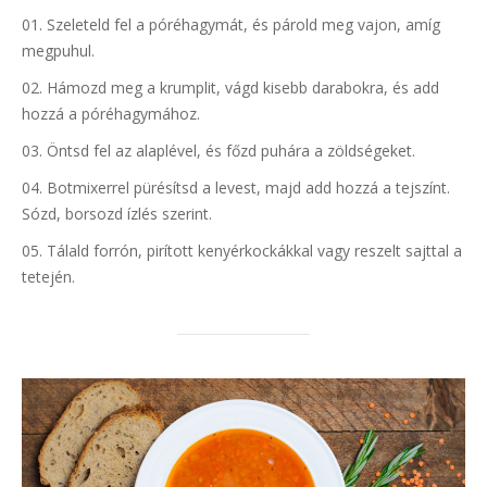
Szeleteld fel a póréhagymát, és párold meg vajon, amíg
megpuhul.
Hámozd meg a krumplit, vágd kisebb darabokra, és add
hozzá a póréhagymához.
Öntsd fel az alaplével, és főzd puhára a zöldségeket.
Botmixerrel pürésítsd a levest, majd add hozzá a tejszínt.
Sózd, borsozd ízlés szerint.
Tálald forrón, pirított kenyérkockákkal vagy reszelt sajttal a
tetején.