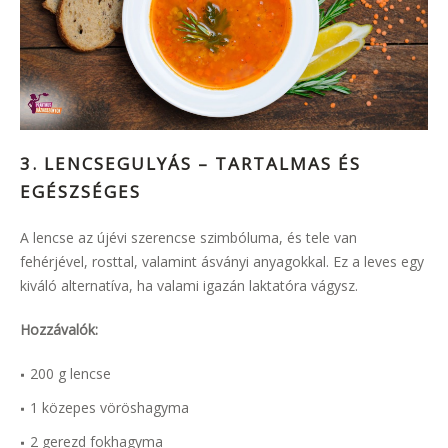
3. LENCSEGULYÁS – TARTALMAS ÉS
EGÉSZSÉGES
A lencse az újévi szerencse szimbóluma, és tele van
fehérjével, rosttal, valamint ásványi anyagokkal. Ez a leves egy
kiváló alternatíva, ha valami igazán laktatóra vágysz.
Hozzávalók:
200 g lencse
1 közepes vöröshagyma
2 gerezd fokhagyma