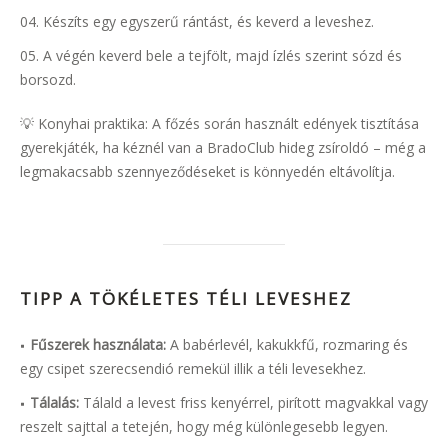
Készíts egy egyszerű rántást, és keverd a leveshez.
A végén keverd bele a tejfölt, majd ízlés szerint sózd és
borsozd.
💡 Konyhai praktika: A főzés során használt edények tisztítása
gyerekjáték, ha kéznél van a BradoClub hideg zsíroldó – még a
legmakacsabb szennyeződéseket is könnyedén eltávolítja.
TIPP A TÖKÉLETES TÉLI LEVESHEZ
Fűszerek használata:
A babérlevél, kakukkfű, rozmaring és
egy csipet szerecsendió remekül illik a téli levesekhez.
Tálalás:
Tálald a levest friss kenyérrel, pirított magvakkal vagy
reszelt sajttal a tetején, hogy még különlegesebb legyen.