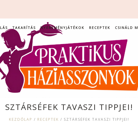
LÁS
TAKARÍTÁS
NYEREMÉNYJÁTÉKOK
RECEPTEK
CSINÁLD 
SZTÁRSÉFEK TAVASZI TIPPJEI!
KEZDŐLAP
/
RECEPTEK
/
SZTÁRSÉFEK TAVASZI TIPPJEI!