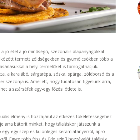
 a jó étel a jó minőségű, szezonális alapanyagokkal
 között termett zöldségekben és gyümölcsökben több a
sárlásukkal a helyi termelőket is támogathatjuk.
ta, a karalábé, sárgarépa, sóska, spárga, zöldborsó és a
per szezonja is. Amellett, hogy tudatosan figyelünk arra,
öhet a sztárséfek egy-egy főzési ötlete is.
uális élmény is hozzájárul az étkezés tökéletességéhez.
 arra bátorít minket, hogy tálaláskor játsszunk a
zó egy-egy szép és különleges kerámiatányérról, apró
ről. Egyre több friss és üde színű hozzávalót találni a