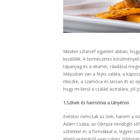
Minden sztárséf egyetért abban, hogy
kezdődik. A természetes körülmények
tápanyag és a vitamin, ráadásul megvá
Májusban van a fejes saláta, a káposz
ribiszke, a szamóca és lassan itt az e
hogy mi kerül a család asztalára, jól j
1.Színek és harmónia a tányéron
Evéskor nemcsak az ízek, hanem a viz
Ádám Csaba, az Olimpia Vendéglő séfje
színekkel és a formákkal is, legyen s
ehető virágokról vagy színes zöldségek