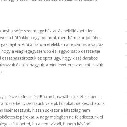
konyha séfje szerint egy háztartás nélkülözhetetlen
yen a hűtőnkben egy pohárral, mert bármikor jól jöhet.
s gazdagítja. Ami a francia ételekben a tejszín és a vaj, az
 hogy a világ legegyszerűbb és leggyorsabb desszertje
l összepasszírozzuk az epret úgy, hogy kissé darabos
rozzuk és állni hagyjuk. Amint levet eresztett rátesszük
ni!
y csésze felfrissülés. Bátran használhatjuk ételekben is.
rá fűszerként, ízesítsünk vele pl. húsokat, de készíthetünk
an kísérletezzünk, hiszen sokszor a látszólag nem
tökéletes íz párokat. A nagy melegben ne feledkezzünk el
nlegessé teheted, ha a nem vízből, hanem kávéból