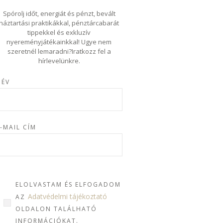
Spórolj időt, energiát és pénzt, bevált
háztartási praktikákkal, pénztárcabarát
tippekkel és exkluzív
nyereményjátékainkkal! Ugye nem
szeretnél lemaradni?Iratkozz fel a
hírlevelünkre.
NÉV
-MAIL CÍM
ELOLVASTAM ÉS ELFOGADOM
Adatvédelmi tájékoztató
AZ
OLDALON TALÁLHATÓ
INFORMÁCIÓKAT.