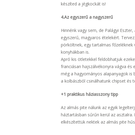
készíted a jégkockát is!
4.Az egyszerű a nagyszerű
Hinnénk vagy sem, de Palágyi Eszter, 
egyszerű, magyaros ételekért. Tervez
pörköltnek, egy tartalmas főzeléknek
konyhákban is.
Apró kis ötletekkel feldobhatjuk ezeket
franciásan hajszálvékonyra vágva és
még a hagyományos alapanyagok is bele
a kolbászból csinálhatunk chipset és t
+1 praktikus háziasszony tipp
Az almás pite nálunk az egyik legelte
háztartásban sűrűn kerül az asztalra.
elkészítettük nektek az almás pite hűsí