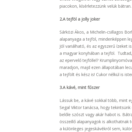
piacokon, kísérletezzünk velük bátran.
2.A tejföl a jolly joker
Sárközi Ákos, a Michelin-csillagos Bor
alapanyaga a tejföl, mindenképpen leg
Jól variálható, és az egyszerű ízeket i
a magyar konyhában a tejföl. Tudtad,
az epervelő tejföllel? Krumplinyomóva
maradjon, majd ezen állapotában lecuk
a tejfölt és kész is! Cukor nélkül is iste
3.A kávé, mint fűszer
Lássuk be, a kávé sokkal több, mint eg
Segal Viktor tanácsa, hogy tekintsünk 
belőle szószt vagy akár habot is. Bátr
összeillő alapanyagok is alkothatnak 
a különleges jegeskávékról sem, külö