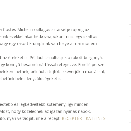
a Costes Michelin-csillagos sztárséfje rajong az
zünk ezekkel akár hétköznapokon mi is: egy szaftos
 vagy egy rakott krumplinak van helye a mai modern
 az ételeket is. Például csinálhatjuk a rakott burgonyát
 egy könnyű besamelmártással rétegezve. Emellé persze
kerülhetnek, például a tejfölt elkeverjük a mártással,
ehetünk bele idényzöldségeket is.
rjedtebb és legkedveltebb sütemény, így minden
 Most, hogy közelednek az igazán nyárias napok,
tő, nyári verzióját, íme a recept:
RECEPTÉRT KATTINTS!