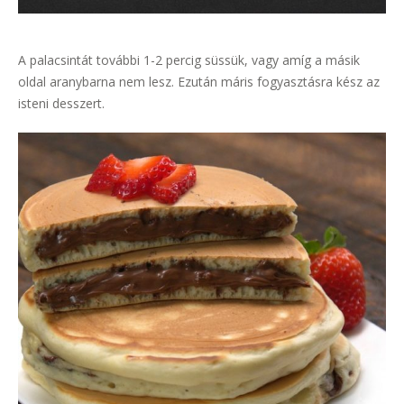
A palacsintát további 1-2 percig süssük, vagy amíg a másik
oldal aranybarna nem lesz. Ezután máris fogyasztásra kész az
isteni desszert.