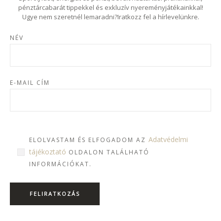
pénztárcabarát tippekkel és exkluzív nyereményjátékainkkal!
Ugye nem szeretnél lemaradni?Iratkozz fel a hírlevelünkre.
NÉV
E-MAIL CÍM
Adatvédelmi
ELOLVASTAM ÉS ELFOGADOM AZ
tájékoztató
OLDALON TALÁLHATÓ
INFORMÁCIÓKAT.