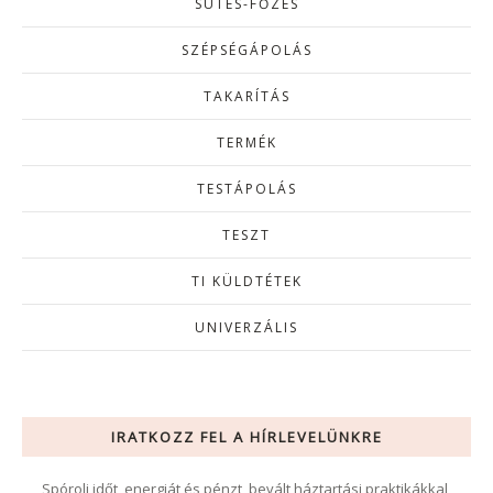
SÜTÉS-FŐZÉS
SZÉPSÉGÁPOLÁS
TAKARÍTÁS
TERMÉK
TESTÁPOLÁS
TESZT
TI KÜLDTÉTEK
UNIVERZÁLIS
IRATKOZZ FEL A HÍRLEVELÜNKRE
Spórolj időt, energiát és pénzt, bevált háztartási praktikákkal,