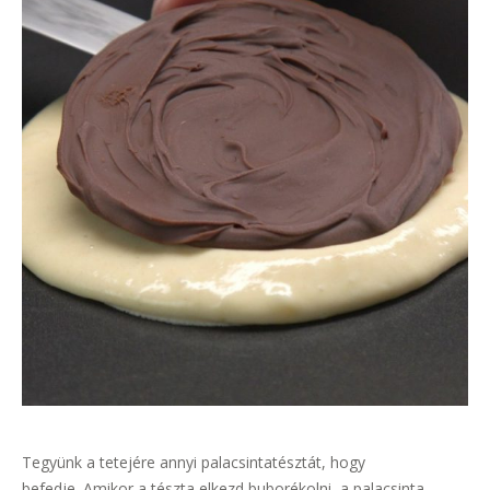
Tegyünk a tetejére annyi palacsintatésztát, hogy
befedje. Amikor a tészta elkezd buborékolni, a palacsinta