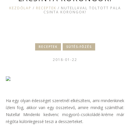
KEZDŐLAP
/
RECEPTEK
/
NUTELLÁVAL TÖLTÖTT PALA
CSINTA KORONGOK!
RECEPTEK
SÜTÉS-FŐZÉS
2018-01-22
Ha egy olyan édességet szeretnél elkészíteni, ami mindenkinek
ízleni fog, akkor van egy összetevő, amire mindig számíthat:
Nutella! Mindenki kedvenc mogyoró-csokoládé-kréme már
régóta különlegessé teszi a desszerteket.