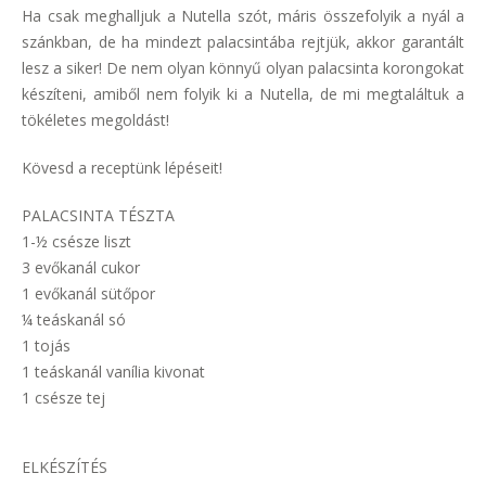
Ha csak meghalljuk a Nutella szót, máris összefolyik a nyál a
szánkban, de ha mindezt palacsintába rejtjük, akkor garantált
lesz a siker! De nem olyan könnyű olyan palacsinta korongokat
készíteni, amiből nem folyik ki a Nutella, de mi megtaláltuk a
tökéletes megoldást!
Kövesd a receptünk lépéseit!
PALACSINTA TÉSZTA
1-½ csésze liszt
3 evőkanál cukor
1 evőkanál sütőpor
¼ teáskanál só
1 tojás
1 teáskanál vanília kivonat
1 csésze tej
ELKÉSZÍTÉS