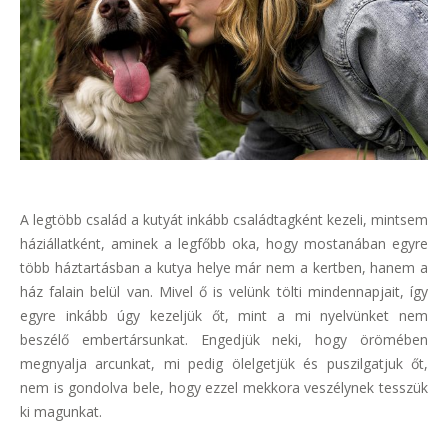
A legtöbb család a kutyát inkább családtagként kezeli, mintsem
háziállatként, aminek a legfőbb oka, hogy mostanában egyre
több háztartásban a kutya helye már nem a kertben, hanem a
ház falain belül van. Mivel ő is velünk tölti mindennapjait, így
egyre inkább úgy kezeljük őt, mint a mi nyelvünket nem
beszélő embertársunkat. Engedjük neki, hogy örömében
megnyalja arcunkat, mi pedig ölelgetjük és puszilgatjuk őt,
nem is gondolva bele, hogy ezzel mekkora veszélynek tesszük
ki magunkat.