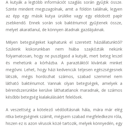
A kutyák a legtöbb információt szaglás során gyűjtik össze.
Szinte mindent megszagolnak, amit a földön találnak, legyen
az épp egy másik kutya ürüléke vagy egy eldobott papír
zsebkendő. Ennek során sok baktériumot gyűjtenek össze,
melyet akaratlanul, de könnyen átadnak gazdájuknak.
Milyen betegségeket kaphatunk el szeretett háziállatunktól?
Szüleink kiskorunkban nem hiába szajkózták nekünk
folyamatosan, hogy ne puszilgasd a kutyát, mert beteg leszel
és mehetünk a kórházba. A parazitáktól kívántak minket
megóvni. Lehet, hogy házi kedvencük teljesen egészségesnek
látszik, mégis hordozhat számos, szabad szemmel nem
látható baktériumot. Vannak olyan betegségek, amelyek a
bérendszerünkbe kerülve láthatatlanok maradnak, de számos
későbbi betegség kialakulásáért felelősek.
A veszettség a kötelező védőoltásnak hála, mára már elég
ritka betegségnek számít, mégsem szabad megfeledkezni róla,
hiszen ez is azon vírusok közé tartozik, melyek könnyedén, egy