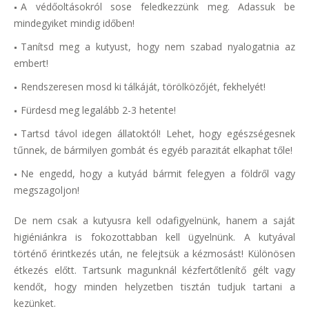
A védőoltásokról sose feledkezzünk meg. Adassuk be
mindegyiket mindig időben!
Tanítsd meg a kutyust, hogy nem szabad nyalogatnia az
embert!
Rendszeresen mosd ki tálkáját, törölközőjét, fekhelyét!
Fürdesd meg legalább 2-3 hetente!
Tartsd távol idegen állatoktól! Lehet, hogy egészségesnek
tűnnek, de bármilyen gombát és egyéb parazitát elkaphat tőle!
Ne engedd, hogy a kutyád bármit felegyen a földről vagy
megszagoljon!
De nem csak a kutyusra kell odafigyelnünk, hanem a saját
higiéniánkra is fokozottabban kell ügyelnünk. A kutyával
történő érintkezés után, ne felejtsük a kézmosást! Különösen
étkezés előtt. Tartsunk magunknál kézfertőtlenítő gélt vagy
kendőt, hogy minden helyzetben tisztán tudjuk tartani a
kezünket.