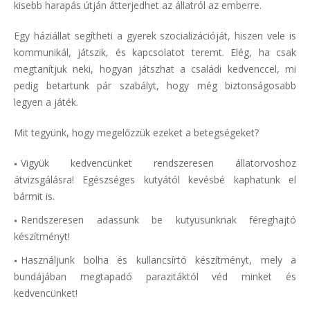
kisebb harapás útján átterjedhet az állatról az emberre.
Egy háziállat segítheti a gyerek szocializációját, hiszen vele is
kommunikál, játszik, és kapcsolatot teremt. Elég, ha csak
megtanítjuk neki, hogyan játszhat a családi kedvenccel, mi
pedig betartunk pár szabályt, hogy még biztonságosabb
legyen a játék.
Mit tegyünk, hogy megelőzzük ezeket a betegségeket?
Vigyük kedvencünket rendszeresen állatorvoshoz
átvizsgálásra! Egészséges kutyától kevésbé kaphatunk el
bármit is.
Rendszeresen adassunk be kutyusunknak féreghajtó
készítményt!
Használjunk bolha és kullancsírtó készítményt, mely a
bundájában megtapadó parazitáktól véd minket és
kedvencünket!