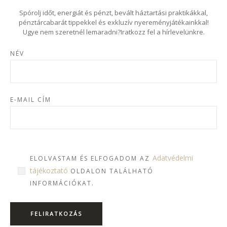
Spórolj időt, energiát és pénzt, bevált háztartási praktikákkal,
pénztárcabarát tippekkel és exkluzív nyereményjátékainkkal!
Ugye nem szeretnél lemaradni?Iratkozz fel a hírlevelünkre.
NÉV
E-MAIL CÍM
Adatvédelmi
ELOLVASTAM ÉS ELFOGADOM AZ
tájékoztató
OLDALON TALÁLHATÓ
INFORMÁCIÓKAT.