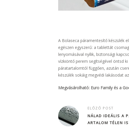
A Bolaseca páramentesítő készülék el
egészen egyszerű: a tablettát csomago
lenyomásával nyílik, biztonsági kapcso
vízkiöntő perem segítségével öntsd ki
páratartalomtól függően, azután cserél
készülék sokáig megvédi lakásodat a
Megvásárolható: Euro Family és a Go
ELŐZŐ POST
NÁLAD IDEÁLIS A 
ARTALOM TÉLEN IS