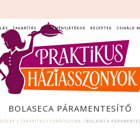
LÁS
TAKARÍTÁS
NYEREMÉNYJÁTÉKOK
RECEPTEK
CSINÁLD 
BOLASECA PÁRAMENTESÍTŐ
ZDŐLAP
/
TAKARÍTÁS
/
FÜRDŐSZOBA
/
BOLASECA PÁRAMENTE