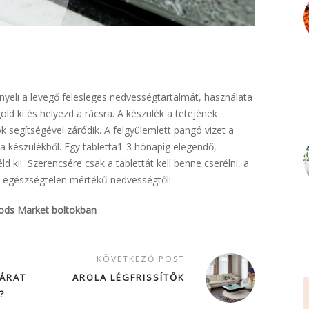
nyeli a levegő felesleges nedvességtartalmát, használata
ld ki és helyezd a rácsra. A készülék a tetejének
k segítségével záródik. A felgyülemlett pangó vizet a
 a készülékből. Egy tabletta1-3 hónapig elegendő,
d ki! Szerencsére csak a tablettát kell benne cserélni, a
z egészségtelen mértékű nedvességtől!
ods Market boltokban
KÖVETKEZŐ POST
PÁRAT
AROLA LÉGFRISSÍTŐK
?