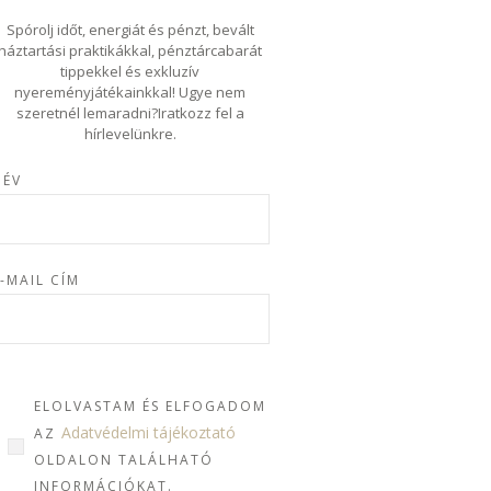
Spórolj időt, energiát és pénzt, bevált
háztartási praktikákkal, pénztárcabarát
tippekkel és exkluzív
nyereményjátékainkkal! Ugye nem
szeretnél lemaradni?Iratkozz fel a
hírlevelünkre.
NÉV
-MAIL CÍM
ELOLVASTAM ÉS ELFOGADOM
Adatvédelmi tájékoztató
AZ
OLDALON TALÁLHATÓ
INFORMÁCIÓKAT.