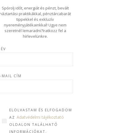
Spórolj időt, energiát és pénzt, bevált
háztartási praktikákkal, pénztárcabarát
tippekkel és exkluzív
nyereményjátékainkkal! Ugye nem
szeretnél lemaradni?Iratkozz fel a
hírlevelünkre.
NÉV
-MAIL CÍM
ELOLVASTAM ÉS ELFOGADOM
Adatvédelmi tájékoztató
AZ
OLDALON TALÁLHATÓ
INFORMÁCIÓKAT.