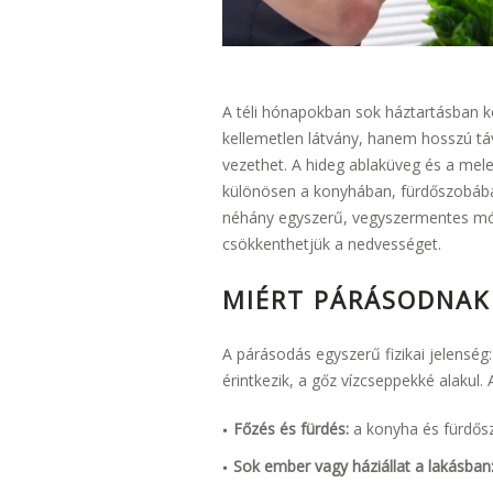
A téli hónapokban sok háztartásban
kellemetlen látvány, hanem hosszú t
vezethet. A hideg ablaküveg és a mel
különösen a konyhában, fürdőszobában
néhány egyszerű, vegyszermentes mó
csökkenthetjük a nedvességet.
MIÉRT PÁRÁSODNAK
A párásodás egyszerű fizikai jelenség:
érintkezik, a gőz vízcseppekké alakul. 
Főzés és fürdés:
a konyha és fürdősz
Sok ember vagy háziállat a lakásban