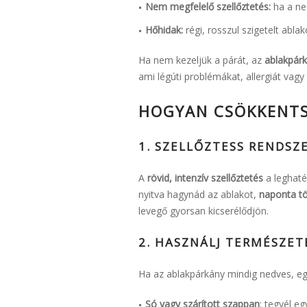
Nem megfelelő szellőztetés:
ha a ne
Hőhidak:
régi, rosszul szigetelt abla
Ha nem kezeljük a párát, az
ablakpár
ami légúti problémákat, allergiát vag
HOGYAN CSÖKKENTS
1. SZELLŐZTESS RENDSZ
A
rövid, intenzív szellőztetés
a leghaté
nyitva hagynád az ablakot,
naponta tö
levegő gyorsan kicserélődjön.
2. HASZNÁLJ TERMÉSZET
Ha az ablakpárkány mindig nedves, e
Só vagy szárított szappan
: tegyél e