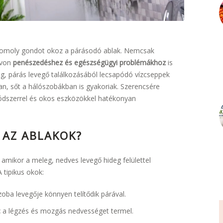
 komoly gondot okoz a párásodó ablak. Nemcsak
ávon
penészedéshez és egészségügyi problémákhoz
is
eg, párás levegő találkozásából lecsapódó vízcseppek
, sőt a hálószobákban is gyakoriak. Szerencsére
dszerrel és okos eszközökkel hatékonyan
 AZ ABLAKOK?
 amikor a meleg, nedves levegő hideg felülettel
A tipikus okok:
oba levegője könnyen telítődik párával.
:
a légzés és mozgás nedvességet termel.