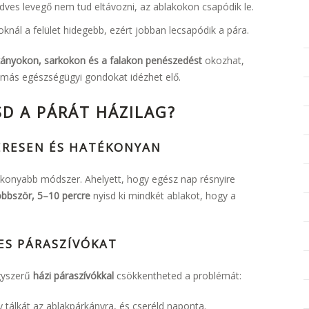
dves levegő nem tud eltávozni, az ablakokon csapódik le.
koknál a felület hidegebb, ezért jobban lecsapódik a pára.
kányokon, sarkokon és a falakon penészedést
okozhat,
y más egészségügyi gondokat idézhet elő.
D A PÁRÁT HÁZILAG?
ERESEN ÉS HATÉKONYAN
konyabb módszer. Ahelyett, hogy egész nap résnyire
bbször, 5–10 percre
nyisd ki mindkét ablakot, hogy a
ES PÁRASZÍVÓKAT
gyszerű
házi páraszívókkal
csökkentheted a problémát:
gy tálkát az ablakpárkányra, és cseréld naponta.