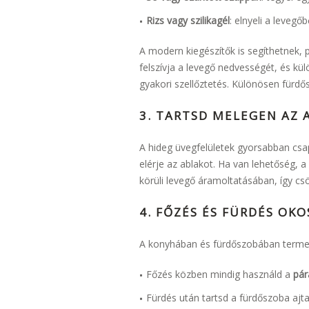
Rizs vagy szilikagél
: elnyeli a leveg
A modern kiegészítők is segíthetnek, 
felszívja a levegő nedvességét, és kü
gyakori szellőztetés. Különösen fürd
3. TARTSD MELEGEN AZ 
A hideg üvegfelületek gyorsabban csa
elérje az ablakot. Ha van lehetőség, a
körüli levegő áramoltatásában, így c
4. FŐZÉS ÉS FÜRDÉS OK
A konyhában és fürdőszobában termel
Főzés közben mindig használd a
pár
Fürdés után tartsd a fürdőszoba ajtaj