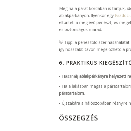
Még ha a párát kordában is tartjuk, 
ablakpárkányon. Ilyenkor egy
Bradocl
eltünteti a meglévő penészt, és megelő
és biztonságos marad.
💡 Tipp: a penészölő szer használatát
így hosszabb távon megelőzhető a pr
6. PRAKTIKUS KIEGÉSZÍT
Használj
ablakpárkányra helyezett 
Ha a lakásban magas a páratartalom,
páratartalom
.
Éjszakára a hálószobában résnyire n
ÖSSZEGZÉS