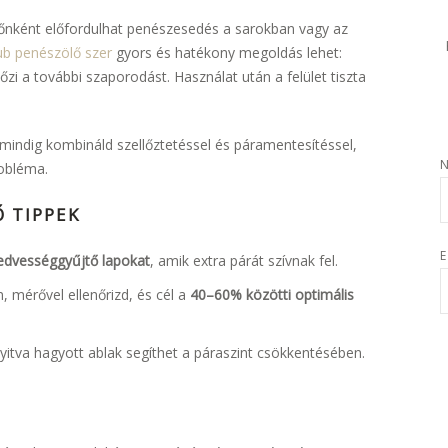
időnként előfordulhat penészesedés a sarokban vagy az
ub penészölő szer
gyors és hatékony megoldás lehet:
zi a további szaporodást. Használat után a felület tiszta
 mindig kombináld szellőztetéssel és páramentesítéssel,
obléma.
Ő TIPPEK
E
nedvességgyűjtő lapokat
, amik extra párát szívnak fel.
 mérővel ellenőrizd, és cél a
40–60% közötti optimális
yitva hagyott ablak segíthet a páraszint csökkentésében.