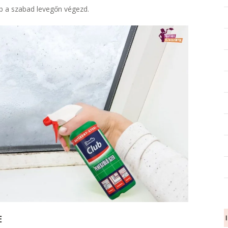
bb a szabad levegőn végezd.
E