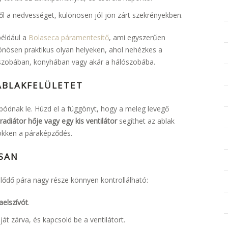
őből a nedvességet, különösen jól jön zárt szekrényekben.
például a
Bolaseca páramentesítő
, ami egyszerűen
lönösen praktikus olyan helyeken, ahol nehézkes a
őszobában, konyhában vagy akár a hálószobába.
ABLAKFELÜLETET
pódnak le. Húzd el a függönyt, hogy a meleg levegő
radiátor hője vagy egy kis ventilátor
segíthet az ablak
sökken a páraképződés.
OSAN
ődő pára nagy része könnyen kontrollálható:
aelszívót
.
át zárva, és kapcsold be a ventilátort.