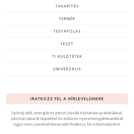
TAKARÍTÁS
TERMÉK
TESTÁPOLÁS
TESZT
TI KÜLDTÉTEK
UNIVERZÁLIS
IRATKOZZ FEL A HÍRLEVELÜNKRE
Spórolj időt, energiát és pénzt, bevált háztartási praktikákkal,
pénztárcabarát tippekkel és exkluzív nyereményjátékainkkal!
Ugye nem szeretnél lemaradni?Iratkozz fel a hírlevelünkre.