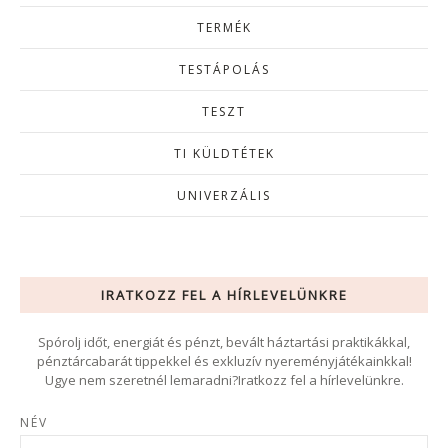
TERMÉK
TESTÁPOLÁS
TESZT
TI KÜLDTÉTEK
UNIVERZÁLIS
IRATKOZZ FEL A HÍRLEVELÜNKRE
Spórolj időt, energiát és pénzt, bevált háztartási praktikákkal,
pénztárcabarát tippekkel és exkluzív nyereményjátékainkkal!
Ugye nem szeretnél lemaradni?Iratkozz fel a hírlevelünkre.
NÉV