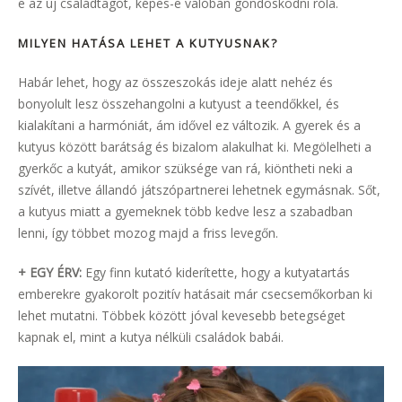
e az új családtagot, képes-e valóban gondoskodni róla.
MILYEN HATÁSA LEHET A KUTYUSNAK?
Habár lehet, hogy az összeszokás ideje alatt nehéz és
bonyolult lesz összehangolni a kutyust a teendőkkel, és
kialakítani a harmóniát, ám idővel ez változik. A gyerek és a
kutyus között barátság és bizalom alakulhat ki. Megölelheti a
gyerkőc a kutyát, amikor szüksége van rá, kiöntheti neki a
szívét, illetve állandó játszópartnerei lehetnek egymásnak. Sőt,
a kutyus miatt a gyemeknek több kedve lesz a szabadban
lenni, így többet mozog majd a friss levegőn.
+ EGY ÉRV:
Egy finn kutató kiderítette, hogy a kutyatartás
emberekre gyakorolt pozitív hatásait már csecsemőkorban ki
lehet mutatni. Többek között jóval kevesebb betegséget
kapnak el, mint a kutya nélküli családok babái.