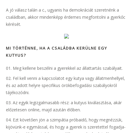
A jó válasz talán a c., ugyanis ha demokráciát szeretnénk a
családban, akkor mindenképp érdemes megfontolni a gyerkőc
kérését.
MI TÖRTÉNNE, HA A CSALÁDBA KERÜLNE EGY
KUTYUS?
Meg kellene beszélni a gyerekkel az állattartás szabályait.
Fel kell venni a kapcsolatot egy kutya vagy állatmenhellyel,
és az adott helyre specifikus örökbefogadási szabályokról
tájékozódni.
Az egyik legizgalmasabb rész: a kutyus kiválasztása, akár
előzetesen online, majd azután élőben.
Ezt követően jön a szimpátia próbaidő, hogy megnézzük,
kijövünk-e egymással, és hogy a gyerek is szeretettel fogadja-