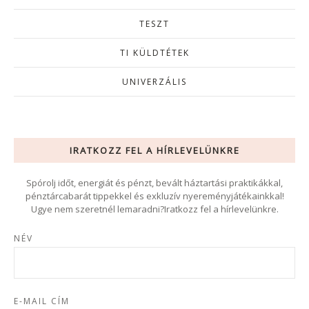
TESZT
TI KÜLDTÉTEK
UNIVERZÁLIS
IRATKOZZ FEL A HÍRLEVELÜNKRE
Spórolj időt, energiát és pénzt, bevált háztartási praktikákkal,
pénztárcabarát tippekkel és exkluzív nyereményjátékainkkal!
Ugye nem szeretnél lemaradni?Iratkozz fel a hírlevelünkre.
NÉV
E-MAIL CÍM