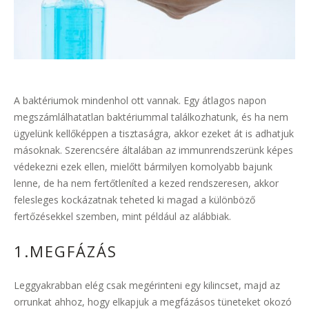
A baktériumok mindenhol ott vannak. Egy átlagos napon
megszámlálhatatlan baktériummal találkozhatunk, és ha nem
ügyelünk kellőképpen a tisztaságra, akkor ezeket át is adhatjuk
másoknak. Szerencsére általában az immunrendszerünk képes
védekezni ezek ellen, mielőtt bármilyen komolyabb bajunk
lenne, de ha nem fertőtleníted a kezed rendszeresen, akkor
felesleges kockázatnak teheted ki magad a különböző
fertőzésekkel szemben, mint például az alábbiak.
1.MEGFÁZÁS
Leggyakrabban elég csak megérinteni egy kilincset, majd az
orrunkat ahhoz, hogy elkapjuk a megfázásos tüneteket okozó