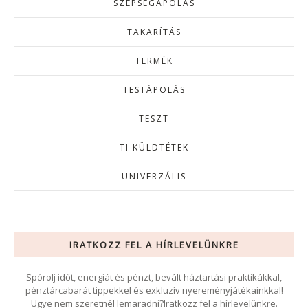
SZÉPSÉGÁPOLÁS
TAKARÍTÁS
TERMÉK
TESTÁPOLÁS
TESZT
TI KÜLDTÉTEK
UNIVERZÁLIS
IRATKOZZ FEL A HÍRLEVELÜNKRE
Spórolj időt, energiát és pénzt, bevált háztartási praktikákkal,
pénztárcabarát tippekkel és exkluzív nyereményjátékainkkal!
Ugye nem szeretnél lemaradni?Iratkozz fel a hírlevelünkre.