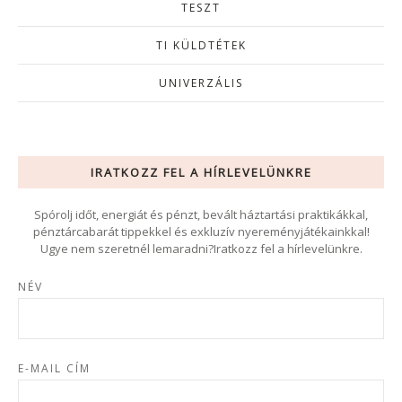
TESZT
TI KÜLDTÉTEK
UNIVERZÁLIS
IRATKOZZ FEL A HÍRLEVELÜNKRE
Spórolj időt, energiát és pénzt, bevált háztartási praktikákkal,
pénztárcabarát tippekkel és exkluzív nyereményjátékainkkal!
Ugye nem szeretnél lemaradni?Iratkozz fel a hírlevelünkre.
NÉV
E-MAIL CÍM