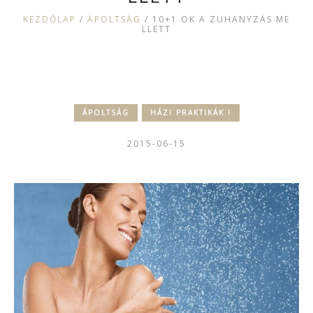
KEZDŐLAP
/
ÁPOLTSÁG
/
10+1 OK A ZUHANYZÁS ME
LLETT
ÁPOLTSÁG
HÁZI PRAKTIKÁK !
2015-06-15