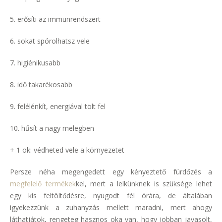
5. erősíti az immunrendszert
6. sokat spórolhatsz vele
7. higiénikusabb
8. idő takarékosabb
9. felélénkít, energiával tölt fel
10. hűsít a nagy melegben
+ 1 ok: védheted vele a környezetet
Persze néha megengedett egy kényeztető fürdőzés a
megfelelő termékek
kel, mert a lelkünknek is szüksége lehet
egy kis feltöltődésre, nyugodt fél órára, de általában
igyekezzünk a zuhanyzás mellett maradni, mert ahogy
láthatjátok, rengeteg hasznos oka van, hogy jobban javasolt,