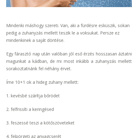
Mindenki máshogy szereti. Van, aki a fürdésre esküszik, sokan
pedig a zuhanyzás mellett teszik le a voksukat. Persze ez
mindenkinek a saját döntése.
Egy fárasztó nap után valóban jól eső érzés hosszasan áztatni
magunkat a kádban, de mi most inkább a zuhanyzás mellett
sorakoztatnánk fel néhány érvet.
Íme 10+1 ok a hideg zuhany mellett:
1. kevésbé szárítja bőrödet
2. felfrissíti a keringésed
3. feszessé teszi a kötőszöveteket
4. felpörgeti az anyagcserét