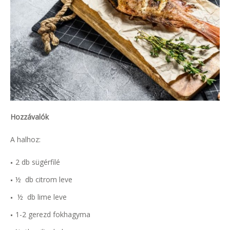
Hozzávalók
A halhoz:
2 db sügérfilé
½ db citrom leve
½ db lime leve
1-2 gerezd fokhagyma