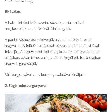
2-3 tk chia-mag
Elkészítés
A halszeleteket ízlés szerint sózzuk, a citromlével
meglocsoljuk, majd fél órát állni hagyjuk.
A panírozáshoz összekeverjük a zsemlemorzsát és a
magvakat. A felütött tojásokat sózzuk, aztán pedig villával
felverjük. A pontyszeleteket megforgatjuk a morzsában, a
tojásban, aztán ismét a morzsában. Végül bő, forró olajban
aranysárgára sütjük.
Sült burgonyával vagy burgonyasalátával kínáljuk.
2. Sügér édesburgonyával