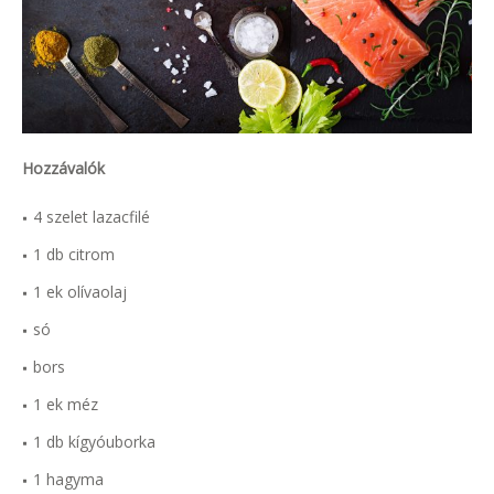
Hozzávalók
4 szelet lazacfilé
1 db citrom
1 ek olívaolaj
só
bors
1 ek méz
1 db kígyóuborka
1 hagyma