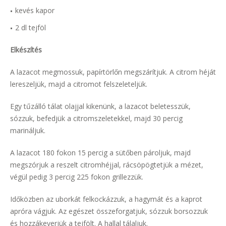
kevés kapor
2 dl tejföl
Elkészítés
A lazacot megmossuk, papírtörlőn megszárítjuk. A citrom héját
lereszeljük, majd a citromot felszeleteljük.
Egy tűzálló tálat olajjal kikenünk, a lazacot beletesszük,
sózzuk, befedjük a citromszeletekkel, majd 30 percig
marináljuk.
A lazacot 180 fokon 15 percig a sütőben pároljuk, majd
megszórjuk a reszelt citromhéjjal, rácsöpögtetjük a mézet,
végül pedig 3 percig 225 fokon grillezzük.
Időközben az uborkát felkockázzuk, a hagymát és a kaprot
apróra vágjuk. Az egészet összeforgatjuk, sózzuk borsozzuk
és hozzákeverjük a tejfölt. A hallal tálaljuk.