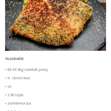
Hozzávalók
80-90 dkg szeletelt ponty
½ citrom leve
só
2 db tojás
zsemlemorzsa