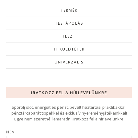
TERMÉK
TESTÁPOLÁS
TESZT
TI KÜLDTÉTEK
UNIVERZÁLIS
IRATKOZZ FEL A HÍRLEVELÜNKRE
Spórolj időt, energiát és pénzt, bevált háztartási praktikákkal,
pénztárcabarát tippekkel és exkluzív nyereményjátékainkkal!
Ugye nem szeretnél lemaradni?Iratkozz fel a hírlevelünkre.
NÉV