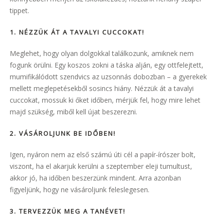
tippet.
1.
NÉZZÜK ÁT A TAVALYI CUCCOKAT
!
Meglehet, hogy olyan dolgokkal találkozunk, amiknek nem
fogunk örülni. Egy koszos zokni a táska alján, egy ottfelejtett,
mumifikálódott szendvics az uzsonnás dobozban – a gyerekek
mellett meglepetésekből sosincs hiány. Nézzük át a tavalyi
cuccokat, mossuk ki őket időben, mérjük fel, hogy mire lehet
majd szükség, miből kell újat beszerezni.
2. VÁSÁROLJUNK BE IDŐBEN
!
Igen, nyáron nem az első számú úti cél a papír-írószer bolt,
viszont, ha el akarjuk kerülni a szeptember eleji tumultust,
akkor jó, ha időben beszerzünk mindent. Arra azonban
figyeljünk, hogy ne vásároljunk feleslegesen.
3.
TERVEZZÜK MEG A TANÉVET
!