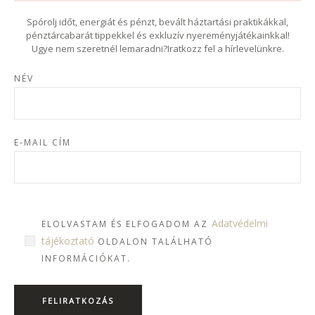
Spórolj időt, energiát és pénzt, bevált háztartási praktikákkal,
pénztárcabarát tippekkel és exkluzív nyereményjátékainkkal!
Ugye nem szeretnél lemaradni?Iratkozz fel a hírlevelünkre.
NÉV
E-MAIL CÍM
Adatvédelmi
ELOLVASTAM ÉS ELFOGADOM AZ
tájékoztató
OLDALON TALÁLHATÓ
INFORMÁCIÓKAT.