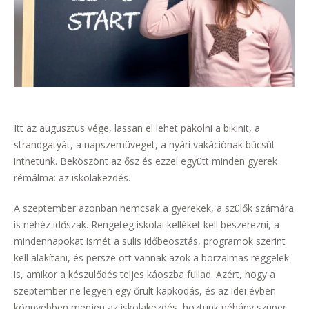
Itt az augusztus vége, lassan el lehet pakolni a bikinit, a
strandgatyát, a napszemüveget, a nyári vakációnak búcsút
inthetünk. Beköszönt az ősz és ezzel együtt minden gyerek
rémálma: az iskolakezdés.
A szeptember azonban nemcsak a gyerekek, a szülők számára
is nehéz időszak. Rengeteg iskolai kelléket kell beszerezni, a
mindennapokat ismét a sulis időbeosztás, programok szerint
kell alakítani, és persze ott vannak azok a borzalmas reggelek
is, amikor a készülődés teljes káoszba fullad. Azért, hogy a
szeptember ne legyen egy őrült kapkodás, és az idei évben
könnyebben menjen az iskolakezdés, hoztunk néhány szuper