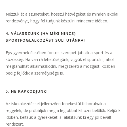
Nézzük át a szüneteket, hosszú hétvégéket és minden iskolai
rendezvényt, hogy fel tudjunk készülni mindenre időben.
4. VÁLASSZUNK (HA MÉG NINCS)
SPORTFOGLALKOZÁST SULI UTÁNRA
!
Egy gyermek életében fontos szerepet játszik a sport és a
közösség. Ha van rá lehetőségünk, vigyük el sportolni, ahol
megtanulhat alkalmazkodni, megszereti a mozgást, közben
pedig fejlődik a személyisége is.
5. NE KAPKODJUNK
!
Az iskolakezdéssel jellemzően fenekestül felborulnak a
reggelek, de próbáljuk meg a legjobbat kihozni belőlük. Keljünk
időben, keltsük a gyerekeket is, alakítsunk ki egy jól bevált
rendszert.