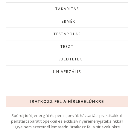
TAKARÍTÁS
TERMÉK
TESTÁPOLÁS
TESZT
TI KÜLDTÉTEK
UNIVERZÁLIS
IRATKOZZ FEL A HÍRLEVELÜNKRE
Spórolj időt, energiát és pénzt, bevált háztartási praktikákkal,
pénztárcabarát tippekkel és exkluzív nyereményjátékainkkal!
Ugye nem szeretnél lemaradni?Iratkozz fel a hírlevelünkre.