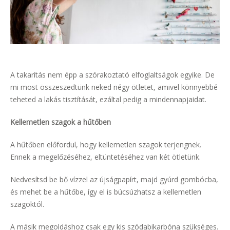
A takarítás nem épp a szórakoztató elfoglaltságok egyike. De
mi most összeszedtünk neked négy ötletet, amivel könnyebbé
teheted a lakás tisztítását, ezáltal pedig a mindennapjaidat.
Kellemetlen szagok a hűtőben
A hűtőben előfordul, hogy kellemetlen szagok terjengnek.
Ennek a megelőzéséhez, eltüntetéséhez van két ötletünk.
Nedvesítsd be bő vízzel az újságpapírt, majd gyúrd gombócba,
és mehet be a hűtőbe, így el is búcsúzhatsz a kellemetlen
szagoktól.
A másik megoldáshoz csak egy kis szódabikarbóna szükséges.