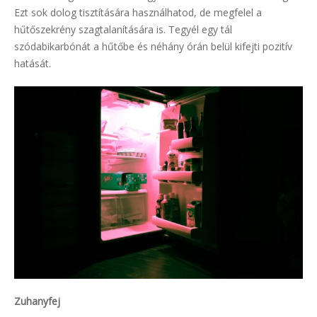
Ezt sok dolog tisztítására használhatod, de megfelel a
hűtőszekrény szagtalanítására is. Tegyél egy tál
szódabikarbónát a hűtőbe és néhány órán belül kifejti pozitív
hatását.
Zuhanyfej