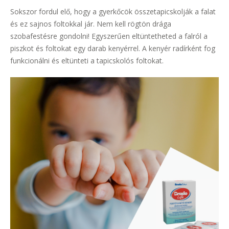
Sokszor fordul elő, hogy a gyerkőcök összetapicskolják a falat
és ez sajnos foltokkal jár. Nem kell rögtön drága
szobafestésre gondolni! Egyszerűen eltüntetheted a falról a
piszkot és foltokat egy darab kenyérrel. A kenyér radírként fog
funkcionálni és eltünteti a tapicskolós foltokat.