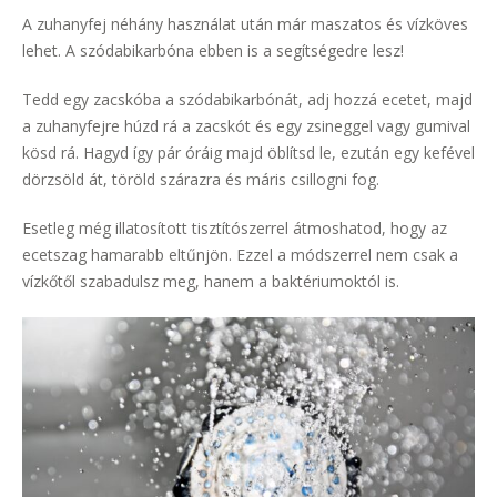
A zuhanyfej néhány használat után már maszatos és vízköves
lehet. A szódabikarbóna ebben is a segítségedre lesz!
Tedd egy zacskóba a szódabikarbónát, adj hozzá ecetet, majd
a zuhanyfejre húzd rá a zacskót és egy zsineggel vagy gumival
kösd rá. Hagyd így pár óráig majd öblítsd le, ezután egy kefével
dörzsöld át, töröld szárazra és máris csillogni fog.
Esetleg még illatosított tisztítószerrel átmoshatod, hogy az
ecetszag hamarabb eltűnjön. Ezzel a módszerrel nem csak a
vízkőtől szabadulsz meg, hanem a baktériumoktól is.