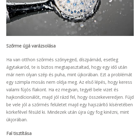
Szőrme újjá varázsolása
Ha van otthon szőrmés szőnyeged, díszpárnád, esetleg
ágytakaród, te is biztos megtapasztaltad, hogy egy idő után
már nem olyan szép és puha, mint újkorában. Ezt a problémát
egy szimpla mosás nem oldja meg. Az első lépés, hogy keress
valami fújós flakont. Ha ez megvan, tegyél bele vizet és
hajkondícionálót, majd jól rázd fel, hogy összekeveredjen. Fújd
be vele jól a szőrmés felületet majd egy hajszárító kíséretében
körkefével fésüld ki. Mindezek után újra úgy fog kinézni, mint
úkjorában.
Fal tisztítása