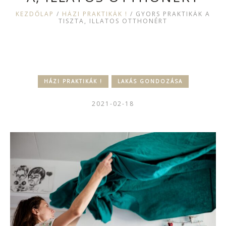
KEZDŐLAP
/
HÁZI PRAKTIKÁK !
/
GYORS PRAKTIKÁK A
TISZTA, ILLATOS OTTHONÉRT
HÁZI PRAKTIKÁK !
LAKÁS GONDOZÁSA
2021-02-18