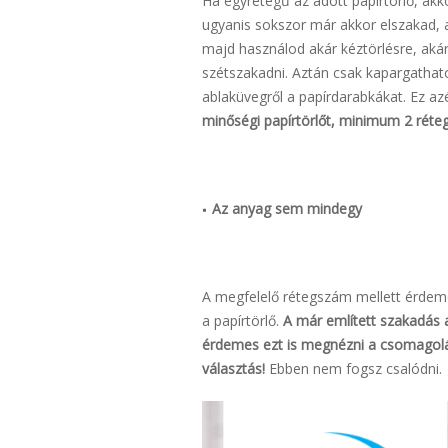
Ha egyrétegű az adott papírtörlő, akko
ugyanis sokszor már akkor elszakad, a
majd használod akár kéztörlésre, akár
szétszakadni. Aztán csak kapargathatod
ablaküvegről a papírdarabkákat. Ez azér
minőségi papírtörlőt, minimum 2 réteg
Az anyag sem mindegy
A megfelelő rétegszám mellett érdeme
a papírtörlő.
A már említett szakadás a
érdemes ezt is megnézni a csomagolá
választás!
Ebben nem fogsz csalódni.