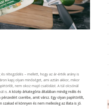
és rétegződés – mellett, hogy az ár-érték arány is
 áron kapj olyan minőséget, ami aztán akkor, mikor
írtörlőt, nem okoz majd csalódást. A túl olcsónál
ál is.
A közép árkategória általában mindig reális és
 pénzedért cserébe, amit vársz. Egy olyan papírtörlőt,
szakad el könnyen és nem mellesleg az illata is jó
.