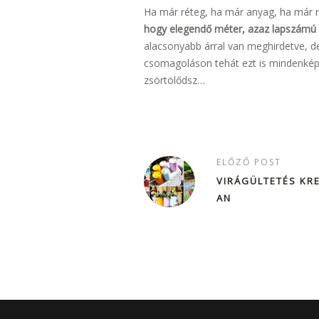
Ha már réteg, ha már anyag, ha már 
hogy elegendő méter, azaz lapszámú l
alacsonyabb árral van meghirdetve, de
csomagoláson tehát ezt is mindenkép
zsörtölődsz…
ELŐZŐ POST
VIRÁGÜLTETÉS KRE
AN