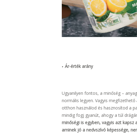
Ár-érték arány
Ugyanilyen fontos, a minőség – anyag 
normális legyen. Vagyis megfizethető
otthon használod és hasznosítod a pap
mindig fogj gyanút, ahogy a túl drágán
minőségi is egyben, vagyis azt kapsz a
aminek jó a nedvszívó képessége, nem 