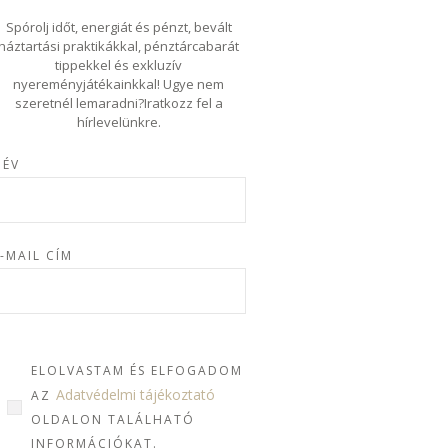
Spórolj időt, energiát és pénzt, bevált
háztartási praktikákkal, pénztárcabarát
tippekkel és exkluzív
nyereményjátékainkkal! Ugye nem
szeretnél lemaradni?Iratkozz fel a
hírlevelünkre.
NÉV
-MAIL CÍM
ELOLVASTAM ÉS ELFOGADOM
Adatvédelmi tájékoztató
AZ
OLDALON TALÁLHATÓ
INFORMÁCIÓKAT.