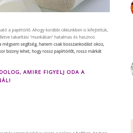
tó a papírtörlő. Ahogy korábbi cikkünkben is kifejtettük,
illetve takarítási “munkában” hatalmas és hasznos
a mégsem segítség, hanem csak bosszankodást okoz,
or bizony lehet, hogy rossz papírtörlőt, rossz márkát
 DOLOG, AMIRE FIGYELJ ODA A
NÁL!