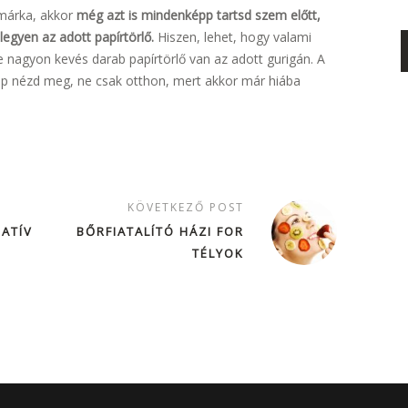
márka, akkor
még azt is mindenképp tartsd szem előtt,
egyen az adott papírtörlő.
Hiszen, lehet, hogy valami
 nagyon kevés darab papírtörlő van az adott gurigán. A
p nézd meg, ne csak otthon, mert akkor már hiába
KÖVETKEZŐ POST
ATÍV
BŐRFIATALÍTÓ HÁZI FOR
TÉLYOK