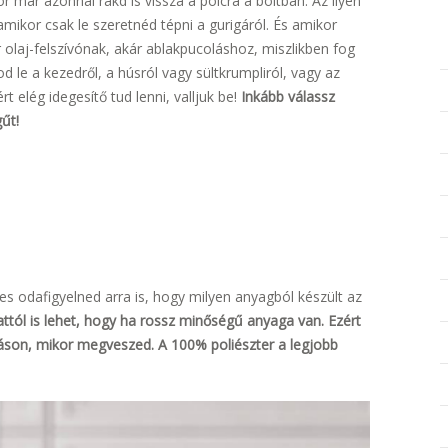
r már azonnal rakd is vissza a polcra a boltban. Az ilyen
mikor csak le szeretnéd tépni a gurigáról. És amikor
 olaj-felszívónak, akár ablakpucoláshoz, miszlikben fog
 le a kezedről, a húsról vagy sültkrumpliról, vagy az
t elég idegesítő tud lenni, valljuk be!
Inkább válassz
űt!
s odafigyelned arra is, hogy milyen anyagból készült az
ttól is lehet, hogy ha rossz minőségű anyaga van. Ezért
son, mikor megveszed. A 100% poliészter a legjobb