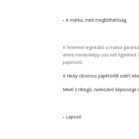
A márka, mint megbízhatóság
A fentieket leginkább a márka garantá
amire mindenképp oda kell figyelned
papírtörlő.
A Nicky citromos papírtörlőt
ezért leh
Mivel 2 rétegű, nedvszívó képessége i
Lapozz!