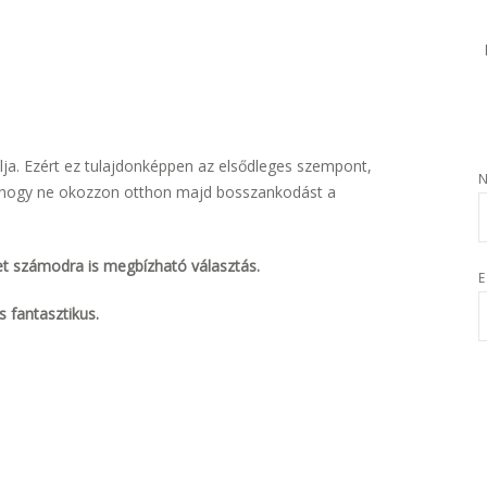
lja. Ezért ez tulajdonképpen az elsődleges szempont,
, hogy ne okozzon otthon majd bosszankodást a
et számodra is megbízható választás.
E
s fantasztikus.