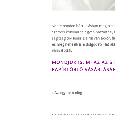
Szinte minden háztartásban megtalálha
számos konyhai és egyéb háztartási, 
segítség tud lenni.
De mi van akkor, h
és még nehezíti is a dolgodat? Hát akk
választottál.
MONDJUK IS, MI AZ AZ 5
PAPÍRTÖRLŐ VÁSÁRLÁSÁ
Az egy nem elég