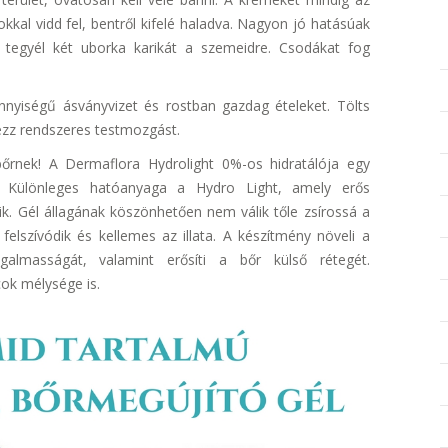
kal vidd fel, bentről kifelé haladva. Nagyon jó hatásúak
gy tegyél két uborka karikát a szemeidre. Csodákat fog
nyiségű ásványvizet és rostban gazdag ételeket. Tölts
gezz rendszeres testmozgást.
bőrnek! A Dermaflora Hydrolight 0%-os hidratálója egy
l. Különleges hatóanyaga a Hydro Light, amely erős
ik. Gél állagának köszönhetően nem válik tőle zsírossá a
elszívódik és kellemes az illata. A készítmény növeli a
galmasságát, valamint erősíti a bőr külső rétegét.
cok mélysége is.