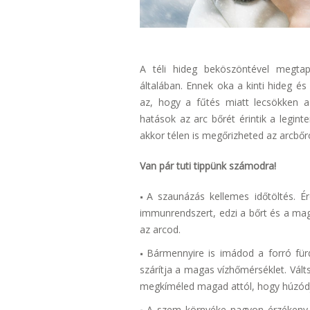
A téli hideg beköszöntével megtap
általában. Ennek oka a kinti hideg é
az, hogy a fűtés miatt lecsökken a
hatások az arc bőrét érintik a legint
akkor télen is megőrizheted az arcbőr
Van pár tuti tippünk számodra!
A szaunázás kellemes időtöltés. É
immunrendszert, edzi a bőrt és a mag
az arcod.
Bármennyire is imádod a forró für
szárítja a magas vízhőmérséklet. Vál
megkíméled magad attól, hogy húzódj
A szem környéke nagyon érzékeny t