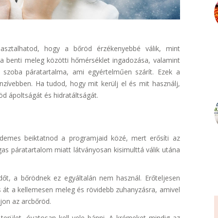
asztalhatod, hogy a bőröd érzékenyebbé válik, mint
s a benti meleg közötti hőmérséklet ingadozása, valamint
 szoba páratartalma, ami egyértelműen szárít. Ezek a
enzívebben. Ha tudod, hogy mit kerülj el és mit használj,
öd ápoltságát és hidratáltságát.
rdemes beiktatnod a programjaid közé, mert erősíti az
as páratartalom miatt látványosan kisimulttá válik utána
dőt, a bőrödnek ez egyáltalán nem használ. Erőteljesen
ts át a kellemesen meleg és rövidebb zuhanyzásra, amivel
on az arcbőröd.
erület, óvatosan kell vele bánni. A krémeket mindig az