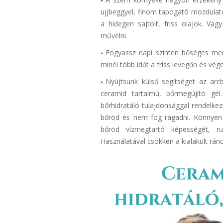
ujjbeggyel, finom tapogató mozdulatok
a hidegen sajtolt, friss olajok. Va
művelni.
Fogyassz napi szinten bőséges men
minél több időt a friss levegőn és vé
Nyújtsunk külső segítséget az arc
ceramid tartalmú, bőrmegújító gé
bőrhidratáló tulajdonsággal rendelkez
bőröd és nem fog ragadni. Könnyen f
bőröd vízmegtartó képességét, ru
Használatával csökken a kialakult rán