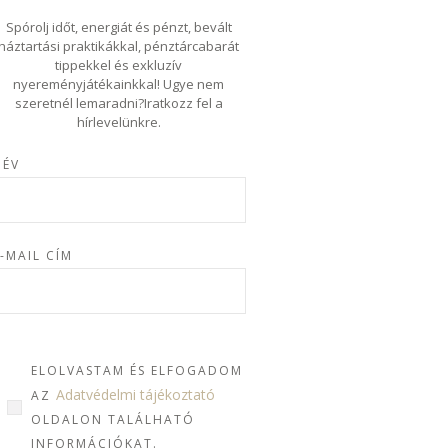
Spórolj időt, energiát és pénzt, bevált
háztartási praktikákkal, pénztárcabarát
tippekkel és exkluzív
nyereményjátékainkkal! Ugye nem
szeretnél lemaradni?Iratkozz fel a
hírlevelünkre.
NÉV
-MAIL CÍM
ELOLVASTAM ÉS ELFOGADOM
Adatvédelmi tájékoztató
AZ
OLDALON TALÁLHATÓ
INFORMÁCIÓKAT.