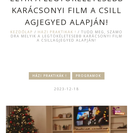
KARÁCSONYI FILM A CSILL
AGJEGYED ALAPJÁN!
KEZDŐLAP
/
HÁZI PRAKTIKÁK !
/
TUDD MEG, SZÁMO
DRA MELYIK A LEGTÖKÉLETESEBB KARÁCSONYI FILM
A CSILLAGJEGYED ALAPJÁN!
HÁZI PRAKTIKÁK !
PROGRAMOK
2023-12-18