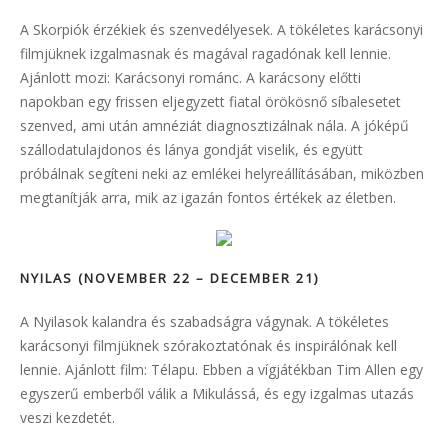
A Skorpiók érzékiek és szenvedélyesek. A tökéletes karácsonyi
filmjüknek izgalmasnak és magával ragadónak kell lennie.
Ajánlott mozi: Karácsonyi románc. A karácsony előtti
napokban egy frissen eljegyzett fiatal örökösnő síbalesetet
szenved, ami után amnéziát diagnosztizálnak nála. A jóképű
szállodatulajdonos és lánya gondját viselik, és együtt
próbálnak segíteni neki az emlékei helyreállításában, miközben
megtanítják arra, mik az igazán fontos értékek az életben.
NYILAS (NOVEMBER 22 – DECEMBER 21)
A Nyilasok kalandra és szabadságra vágynak. A tökéletes
karácsonyi filmjüknek szórakoztatónak és inspirálónak kell
lennie. Ajánlott film: Télapu. Ebben a vígjátékban Tim Allen egy
egyszerű emberből válik a Mikulássá, és egy izgalmas utazás
veszi kezdetét.