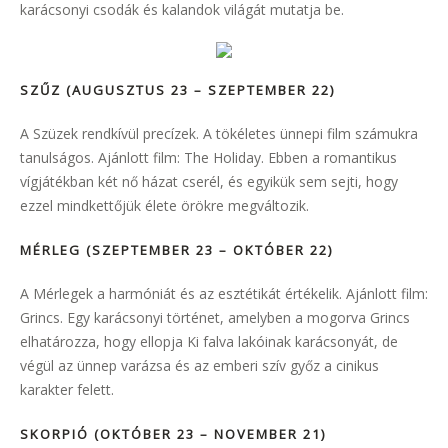
karácsonyi csodák és kalandok világát mutatja be.
SZŰZ (AUGUSZTUS 23 – SZEPTEMBER 22)
A Szüzek rendkívül precízek. A tökéletes ünnepi film számukra
tanulságos. Ajánlott film: The Holiday. Ebben a romantikus
vígjátékban két nő házat cserél, és egyikük sem sejti, hogy
ezzel mindkettőjük élete örökre megváltozik.
MÉRLEG (SZEPTEMBER 23 – OKTÓBER 22)
A Mérlegek a harmóniát és az esztétikát értékelik. Ajánlott film:
Grincs. Egy karácsonyi történet, amelyben a mogorva Grincs
elhatározza, hogy ellopja Ki falva lakóinak karácsonyát, de
végül az ünnep varázsa és az emberi szív győz a cinikus
karakter felett.
SKORPIÓ (OKTÓBER 23 – NOVEMBER 21)