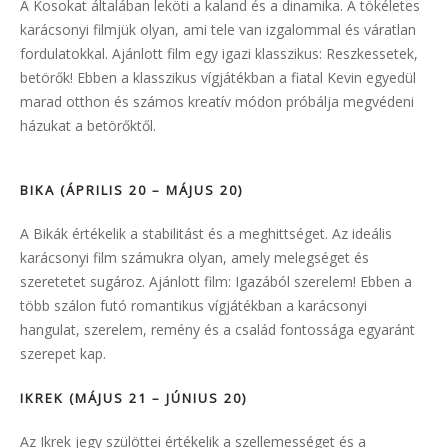
A Kosokat általában leköti a kaland és a dinamika. A tökéletes
karácsonyi filmjük olyan, ami tele van izgalommal és váratlan
fordulatokkal. Ajánlott film egy igazi klasszikus: Reszkessetek,
betörők! Ebben a klasszikus vígjátékban a fiatal Kevin egyedül
marad otthon és számos kreatív módon próbálja megvédeni
házukat a betörőktől.
BIKA (ÁPRILIS 20 – MÁJUS 20)
A Bikák értékelik a stabilitást és a meghittséget. Az ideális
karácsonyi film számukra olyan, amely melegséget és
szeretetet sugároz. Ajánlott film: Igazából szerelem! Ebben a
több szálon futó romantikus vígjátékban a karácsonyi
hangulat, szerelem, remény és a család fontossága egyaránt
szerepet kap.
IKREK (MÁJUS 21 – JÚNIUS 20)
Az Ikrek jegy szülöttei értékelik a szellemességet és a