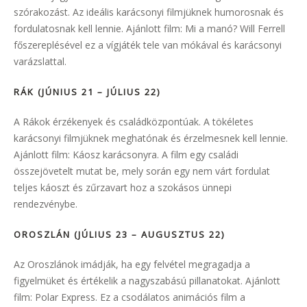
szórakozást. Az ideális karácsonyi filmjüknek humorosnak és
fordulatosnak kell lennie. Ajánlott film: Mi a manó? Will Ferrell
főszereplésével ez a vígjáték tele van mókával és karácsonyi
varázslattal.
RÁK (JÚNIUS 21 – JÚLIUS 22)
A Rákok érzékenyek és családközpontúak. A tökéletes
karácsonyi filmjüknek meghatónak és érzelmesnek kell lennie.
Ajánlott film: Káosz karácsonyra. A film egy családi
összejövetelt mutat be, mely során egy nem várt fordulat
teljes káoszt és zűrzavart hoz a szokásos ünnepi
rendezvénybe.
OROSZLÁN (JÚLIUS 23 – AUGUSZTUS 22)
Az Oroszlánok imádják, ha egy felvétel megragadja a
figyelmüket és értékelik a nagyszabású pillanatokat. Ajánlott
film: Polar Express. Ez a csodálatos animációs film a