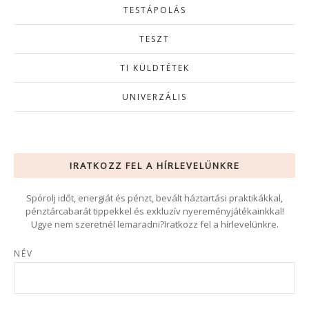
TESTÁPOLÁS
TESZT
TI KÜLDTÉTEK
UNIVERZÁLIS
IRATKOZZ FEL A HÍRLEVELÜNKRE
Spórolj időt, energiát és pénzt, bevált háztartási praktikákkal,
pénztárcabarát tippekkel és exkluzív nyereményjátékainkkal!
Ugye nem szeretnél lemaradni?Iratkozz fel a hírlevelünkre.
NÉV