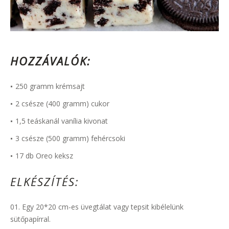
HOZZÁVALÓK:
250 gramm krémsajt
2 csésze (400 gramm) cukor
1,5 teáskanál vanília kivonat
3 csésze (500 gramm) fehércsoki
17 db Oreo keksz
ELKÉSZÍTÉS:
Egy 20*20 cm-es üvegtálat vagy tepsit kibélelünk
sütőpapírral.