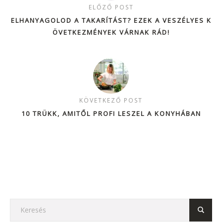
ELŐZŐ POST
ELHANYAGOLOD A TAKARÍTÁST? EZEK A VESZÉLYES K
ÖVETKEZMÉNYEK VÁRNAK RÁD!
KÖVETKEZŐ POST
10 TRÜKK, AMITŐL PROFI LESZEL A KONYHÁBAN