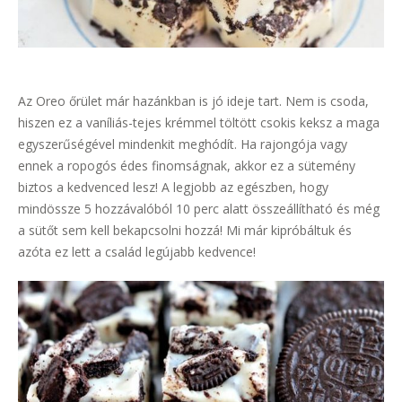
Az Oreo őrület már hazánkban is jó ideje tart. Nem is csoda,
hiszen ez a vaníliás-tejes krémmel töltött csokis keksz a maga
egyszerűségével mindenkit meghódít. Ha rajongója vagy
ennek a ropogós édes finomságnak, akkor ez a sütemény
biztos a kedvenced lesz! A legjobb az egészben, hogy
mindössze 5 hozzávalóból 10 perc alatt összeállítható és még
a sütőt sem kell bekapcsolni hozzá! Mi már kipróbáltuk és
azóta ez lett a család legújabb kedvence!