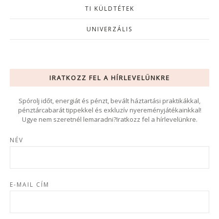
TI KÜLDTÉTEK
UNIVERZÁLIS
IRATKOZZ FEL A HÍRLEVELÜNKRE
Spórolj időt, energiát és pénzt, bevált háztartási praktikákkal,
pénztárcabarát tippekkel és exkluzív nyereményjátékainkkal!
Ugye nem szeretnél lemaradni?Iratkozz fel a hírlevelünkre.
NÉV
E-MAIL CÍM