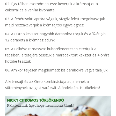
Egy tálban csomómentesre keverjük a krémsajtot a
cukorral és a vanília kivonattal.
A fehércsokit apróra vágjuk, vízgőz felett megolvasztjuk
majd hozzákeverjük a krémsajtos egyveleghez.
Az Oreo kekszet nagyobb darabokra törjük és a ¾-ét (kb.
12 darabot) a krémhez adunk.
Az elkészült masszát buborékmentesen elterítjük a
tepsiben, a tetejére tesszük a maradék tört kekszet és 4 órára
hűtőbe tesszük.
Amikor teljesen megdermedt kis darabokra vágva tálaljuk.
A krémsajt és az Oreo kombinációja adja ennek a
süteménynek az igazi varázsát. Ajándékként is tökéletes!