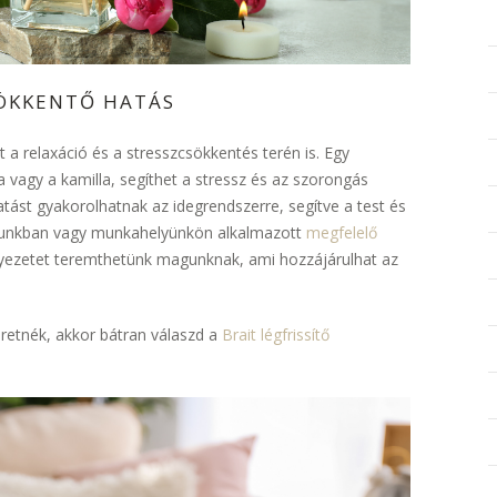
SÖKKENTŐ HATÁS
t a relaxáció és a stresszcsökkentés terén is. Egy
la vagy a kamilla, segíthet a stressz és az szorongás
hatást gyakorolhatnak az idegrendszerre, segítve a test és
nunkban vagy munkahelyünkön alkalmazott
megfelelő
ezetet teremthetünk magunknak, ami hozzájárulhat az
eretnék, akkor bátran válaszd a
Brait légfrissítő