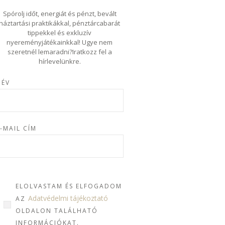
Spórolj időt, energiát és pénzt, bevált
háztartási praktikákkal, pénztárcabarát
tippekkel és exkluzív
nyereményjátékainkkal! Ugye nem
szeretnél lemaradni?Iratkozz fel a
hírlevelünkre.
NÉV
-MAIL CÍM
ELOLVASTAM ÉS ELFOGADOM
Adatvédelmi tájékoztató
AZ
OLDALON TALÁLHATÓ
INFORMÁCIÓKAT.