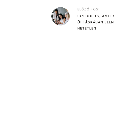
ELŐZŐ POST
8+1 DOLOG, AMI E
ŐI TÁSKÁBAN ELE
HETETLEN