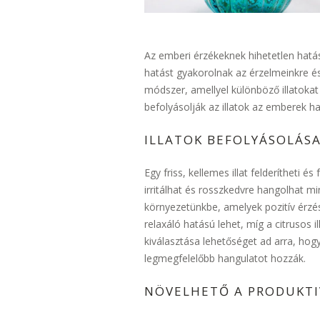
Az emberi érzékeknek hihetetlen hatás
hatást gyakorolnak az érzelmeinkre és
módszer, amellyel különböző illatoka
befolyásolják az illatok az emberek ha
ILLATOK BEFOLYÁSOLÁS
Egy friss, kellemes illat felderítheti 
irritálhat és rosszkedvre hangolhat min
környezetünkbe, amelyek pozitív érzése
relaxáló hatású lehet, míg a citrusos i
kiválasztása lehetőséget ad arra, h
legmegfelelőbb hangulatot hozzák.
NÖVELHETŐ A PRODUKTIV