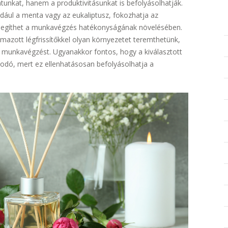
tunkat, hanem a produktivitásunkat is befolyásolhatják.
például a menta vagy az eukaliptusz, fokozhatja az
 segíthet a munkavégzés hatékonyságának növelésében.
mazott légfrissítőkkel olyan környezetet teremthetünk,
b munkavégzést. Ugyanakkor fontos, hogy a kiválasztott
akodó, mert ez ellenhatásosan befolyásolhatja a