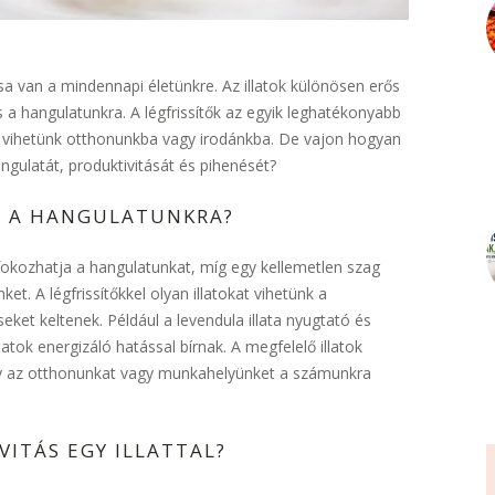
a van a mindennapi életünkre. Az illatok különösen erős
 a hangulatunkra. A légfrissítők az egyik leghatékonyabb
t vihetünk otthonunkba vagy irodánkba. De vajon hogyan
ngulatát, produktivitását és pihenését?
A A HANGULATUNKRA?
és fokozhatja a hangulatunkat, míg egy kellemetlen szag
ket. A légfrissítőkkel olyan illatokat vihetünk a
ket keltenek. Például a levendula illata nyugtató és
llatok energizáló hatással bírnak. A megfelelő illatok
ogy az otthonunkat vagy munkahelyünket a számunkra
ITÁS EGY ILLATTAL?