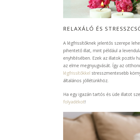
RELAXÁLÓ ÉS STRESSZC
A légfrissítőknek jelentős szerepe lehe
pihentető illat, mint például a levendu
enyhítésében. Ezek az illatok pozitív 
az elme megnyugvását. Így az ottho
légfrissítőkkel
stresszmentesebb körny
általános jóllétünkhöz.
Ha egy igazán tartós és üde illatot sz
folyadékot
!