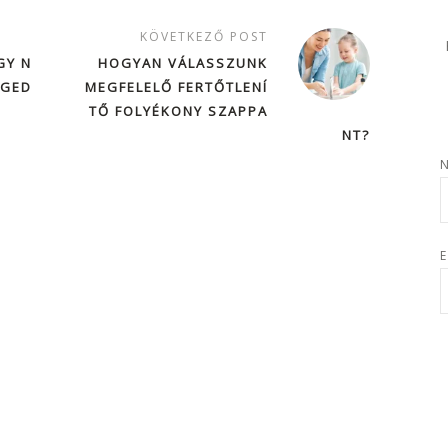
KÖVETKEZŐ POST
GY N
HOGYAN VÁLASSZUNK
NGED
MEGFELELŐ FERTŐTLENÍ
TŐ FOLYÉKONY SZAPPA
NT?
E