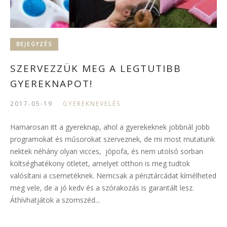
BEJEGYZÉS
SZERVEZZÜK MEG A LEGTUTIBB
GYEREKNAPOT!
2017-05-19
GYEREKNEVELÉS
Hamarosan itt a gyereknap, ahol a gyerekeknek jobbnál jobb
programokat és műsorokat szerveznek, de mi most mutatunk
nektek néhány olyan vicces, jópofa, és nem utolsó sorban
költséghatékony ötletet, amelyet otthon is meg tudtok
valósítani a csemetéknek. Nemcsak a pénztárcádat kímélheted
meg vele, de a jó kedv és a szórakozás is garantált lesz.
Áthívhatjátok a szomszéd...