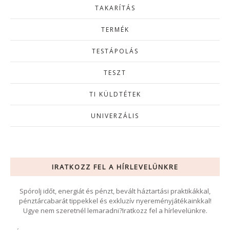
TAKARÍTÁS
TERMÉK
TESTÁPOLÁS
TESZT
TI KÜLDTÉTEK
UNIVERZÁLIS
IRATKOZZ FEL A HÍRLEVELÜNKRE
Spórolj időt, energiát és pénzt, bevált háztartási praktikákkal,
pénztárcabarát tippekkel és exkluzív nyereményjátékainkkal!
Ugye nem szeretnél lemaradni?Iratkozz fel a hírlevelünkre.