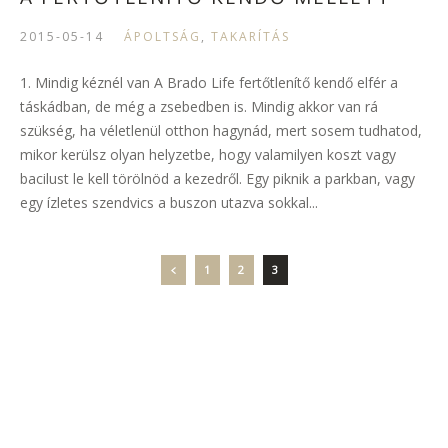
2015-05-14
ÁPOLTSÁG
,
TAKARÍTÁS
1. Mindig kéznél van A Brado Life fertőtlenítő kendő elfér a
táskádban, de még a zsebedben is. Mindig akkor van rá
szükség, ha véletlenül otthon hagynád, mert sosem tudhatod,
mikor kerülsz olyan helyzetbe, hogy valamilyen koszt vagy
bacilust le kell törölnöd a kezedről. Egy piknik a parkban, vagy
egy ízletes szendvics a buszon utazva sokkal...
1
2
3