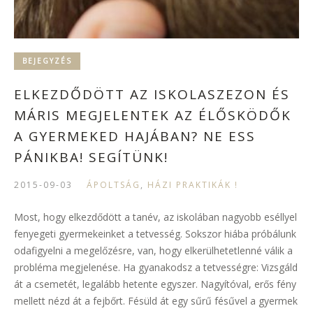
BEJEGYZÉS
ELKEZDŐDÖTT AZ ISKOLASZEZON ÉS
MÁRIS MEGJELENTEK AZ ÉLŐSKÖDŐK
A GYERMEKED HAJÁBAN? NE ESS
PÁNIKBA! SEGÍTÜNK!
2015-09-03
ÁPOLTSÁG
,
HÁZI PRAKTIKÁK !
Most, hogy elkezdődött a tanév, az iskolában nagyobb eséllyel
fenyegeti gyermekeinket a tetvesség. Sokszor hiába próbálunk
odafigyelni a megelőzésre, van, hogy elkerülhetetlenné válik a
probléma megjelenése. Ha gyanakodsz a tetvességre: Vizsgáld
át a csemetét, legalább hetente egyszer. Nagyítóval, erős fény
mellett nézd át a fejbőrt. Fésüld át egy sűrű fésűvel a gyermek