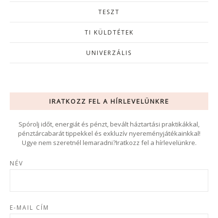
TESZT
TI KÜLDTÉTEK
UNIVERZÁLIS
IRATKOZZ FEL A HÍRLEVELÜNKRE
Spórolj időt, energiát és pénzt, bevált háztartási praktikákkal,
pénztárcabarát tippekkel és exkluzív nyereményjátékainkkal!
Ugye nem szeretnél lemaradni?Iratkozz fel a hírlevelünkre.
NÉV
E-MAIL CÍM