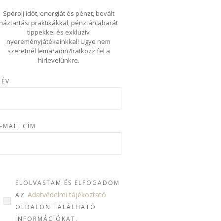
Spórolj időt, energiát és pénzt, bevált
háztartási praktikákkal, pénztárcabarát
tippekkel és exkluzív
nyereményjátékainkkal! Ugye nem
szeretnél lemaradni?Iratkozz fel a
hírlevelünkre.
NÉV
-MAIL CÍM
ELOLVASTAM ÉS ELFOGADOM
Adatvédelmi tájékoztató
AZ
OLDALON TALÁLHATÓ
INFORMÁCIÓKAT.