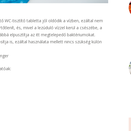
ő WC-tisztító tabletta jól oldódik a vízben, ezáltal nem
rtőtlenít, és, mivel a lezúduló vízzel kerül a csészébe, a
továbbá elpusztítja az itt megtelepedő baktériumokat.
tosítja is, ezáltal használata mellett nincs szükség külön
enger
atóak: