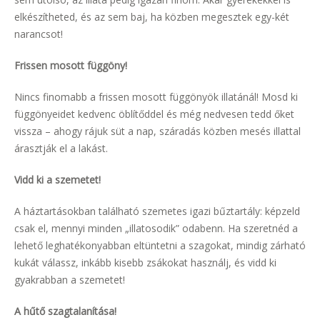
elkészítheted, és az sem baj, ha közben megesztek egy-két
narancsot!
Frissen mosott függöny!
Nincs finomabb a frissen mosott függönyök illatánál! Mosd ki
függönyeidet kedvenc öblítőddel és még nedvesen tedd őket
vissza – ahogy rájuk süt a nap, száradás közben mesés illattal
árasztják el a lakást.
Vidd ki a szemetet!
A háztartásokban található szemetes igazi bűztartály: képzeld
csak el, mennyi minden „illatosodik” odabenn. Ha szeretnéd a
lehető leghatékonyabban eltüntetni a szagokat, mindig zárható
kukát válassz, inkább kisebb zsákokat használj, és vidd ki
gyakrabban a szemetet!
A hűtő szagtalanítása!