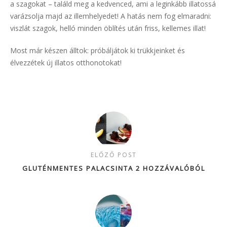
a szagokat – találd meg a kedvenced, ami a leginkább illatossá
varázsolja majd az illemhelyedet! A hatás nem fog elmaradni:
viszlát szagok, helló minden öblítés után friss, kellemes illat!
Most már készen álltok: próbáljátok ki trükkjeinket és
élvezzétek új illatos otthonotokat!
ELŐZŐ POST
GLUTÉNMENTES PALACSINTA 2 HOZZÁVALÓBÓL