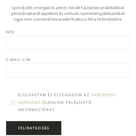
Spórolj időt, energiát és pénzt, bevált háztartási praktikákkal,
pénztárcabarát tippekkel és exkluzív nyereményjátékainkkal!
Ugye nem szeretnél lemaradni?Iratkozz fel a hírlevelünkre.
NÉV
E-MAIL CÍM
Adatvédelmi
ELOLVASTAM ÉS ELFOGADOM AZ
tájékoztató
OLDALON TALÁLHATÓ
INFORMÁCIÓKAT.