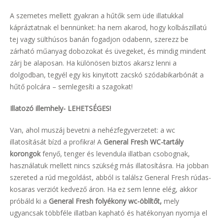
A szemetes mellett gyakran a hűtők sem üde illatukkal
kápráztatnak el bennünket: ha nem akarod, hogy kolbászillatú
tej vagy sülthúsos banán fogadjon odabenn, szerezz be
zárható műanyag dobozokat és üvegeket, és mindig mindent
zárj be alaposan. Ha különösen biztos akarsz lenni a
dolgodban, tegyél egy kis kinyitott zacskó szódabikarbónát a
hűtő polcára – semlegesíti a szagokat!
Illatozó illemhely- LEHETSÉGES!
Van, ahol muszáj bevetni a nehézfegyverzetet: a wc
illatosítását bízd a profikra! A
General Fresh WC-tartály
korongok
fenyő, tenger és levendula illatban csobognak,
használatuk mellett nincs szükség más illatosításra. Ha jobban
szereted a rúd megoldást, abból is találsz General Fresh rúdas-
kosaras verziót kedvező áron. Ha ez sem lenne elég, akkor
próbáld ki a
General Fresh folyékony wc-öblítőt,
mely
ugyancsak többféle illatban kapható és hatékonyan nyomja el