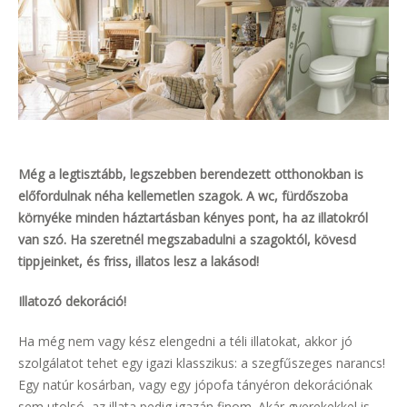
Még a legtisztább, legszebben berendezett otthonokban is
előfordulnak néha kellemetlen szagok. A wc, fürdőszoba
környéke minden háztartásban kényes pont, ha az illatokról
van szó.
Ha szeretnél megszabadulni a szagoktól, kövesd
tippjeinket, és friss, illatos lesz a lakásod!
Illatozó dekoráció!
Ha még nem vagy kész elengedni a téli illatokat, akkor jó
szolgálatot tehet egy igazi klasszikus: a szegfűszeges narancs!
Egy natúr kosárban, vagy egy jópofa tányéron dekorációnak
sem utolsó, az illata pedig igazán finom. Akár gyerekekkel is