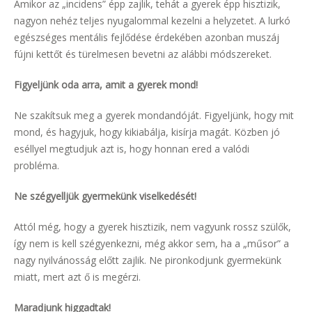
Amikor az „incidens” épp zajlik, tehát a gyerek épp hisztizik,
nagyon nehéz teljes nyugalommal kezelni a helyzetet. A lurkó
egészséges mentális fejlődése érdekében azonban muszáj
fújni kettőt és türelmesen bevetni az alábbi módszereket.
Figyeljünk oda arra, amit a gyerek mond!
Ne szakítsuk meg a gyerek mondandóját. Figyeljünk, hogy mit
mond, és hagyjuk, hogy kikiabálja, kisírja magát. Közben jó
eséllyel megtudjuk azt is, hogy honnan ered a valódi
probléma.
Ne szégyelljük gyermekünk viselkedését!
Attól még, hogy a gyerek hisztizik, nem vagyunk rossz szülők,
így nem is kell szégyenkezni, még akkor sem, ha a „műsor” a
nagy nyilvánosság előtt zajlik. Ne pironkodjunk gyermekünk
miatt, mert azt ő is megérzi.
Maradjunk higgadtak!