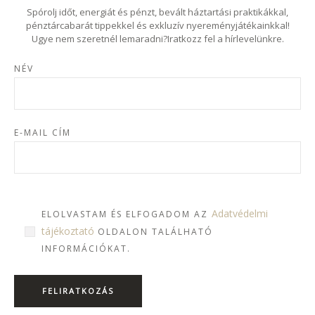
Spórolj időt, energiát és pénzt, bevált háztartási praktikákkal,
pénztárcabarát tippekkel és exkluzív nyereményjátékainkkal!
Ugye nem szeretnél lemaradni?Iratkozz fel a hírlevelünkre.
NÉV
E-MAIL CÍM
Adatvédelmi
ELOLVASTAM ÉS ELFOGADOM AZ
tájékoztató
OLDALON TALÁLHATÓ
INFORMÁCIÓKAT.