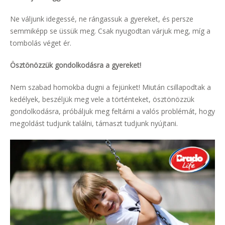
Ne váljunk idegessé, ne rángassuk a gyereket, és persze
semmiképp se üssük meg. Csak nyugodtan várjuk meg, míg a
tombolás véget ér.
Ösztönözzük gondolkodásra a gyereket!
Nem szabad homokba dugni a fejünket! Miután csillapodtak a
kedélyek, beszéljük meg vele a történteket, ösztönözzük
gondolkodásra, próbáljuk meg feltárni a valós problémát, hogy
megoldást tudjunk találni, támaszt tudjunk nyújtani.