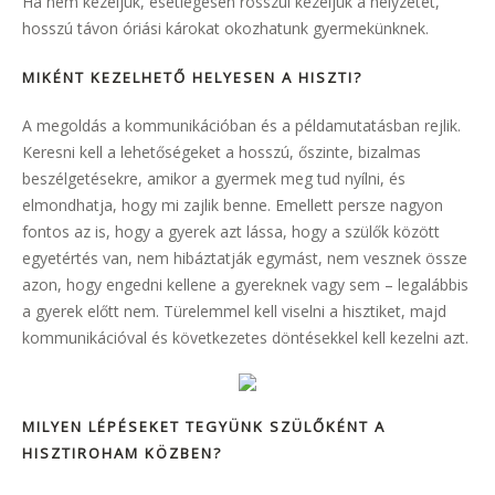
Ha nem kezeljük, esetlegesen rosszul kezeljük a helyzetet,
hosszú távon óriási károkat okozhatunk gyermekünknek.
MIKÉNT KEZELHETŐ HELYESEN A HISZTI?
A megoldás a kommunikációban és a példamutatásban rejlik.
Keresni kell a lehetőségeket a hosszú, őszinte, bizalmas
beszélgetésekre, amikor a gyermek meg tud nyílni, és
elmondhatja, hogy mi zajlik benne. Emellett persze nagyon
fontos az is, hogy a gyerek azt lássa, hogy a szülők között
egyetértés van, nem hibáztatják egymást, nem vesznek össze
azon, hogy engedni kellene a gyereknek vagy sem – legalábbis
a gyerek előtt nem. Türelemmel kell viselni a hisztiket, majd
kommunikációval és következetes döntésekkel kell kezelni azt.
MILYEN LÉPÉSEKET TEGYÜNK SZÜLŐKÉNT A
HISZTIROHAM KÖZBEN?