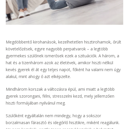
Megdöbbentő kirohanások, kezelhetetlen hisztirohamok, őrült
követelőzések, egyre nagyobb perpatvarok – a legtöbb
gyermekes szülőnek ismerősek ezek a szituációk. A három, a
hat és a tizenhárom azok az életévek, amikor hiszti nélkül
kevés gyerek él át egy teljes napot, főként ha valami nem úgy
alakul, mint ahogy ő azt elképzelte.
Mindhárom korszak a változásra épül, ami miatt a legtöbb
gyerek szorongani, félni, stresszelni kezd, mely jellemzően
hiszti formájában nyilvánul meg.
Szülőként egyáltalán nem mindegy, hogy a sokszor
borzalmasan fárasztó és idegőrlő hisztikre, miként reagálunk.