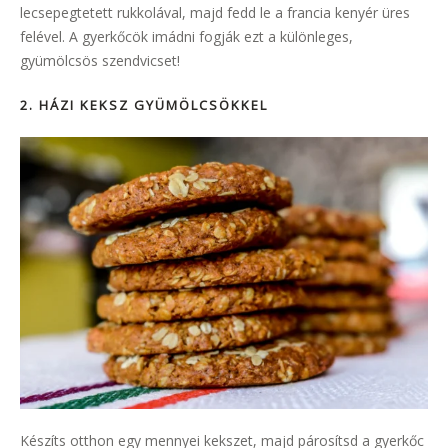
lecsepegtetett rukkolával, majd fedd le a francia kenyér üres
felével. A gyerkőcök imádni fogják ezt a különleges,
gyümölcsös szendvicset!
2. HÁZI KEKSZ GYÜMÖLCSÖKKEL
Készíts otthon egy mennyei kekszet, majd párosítsd a gyerkőc