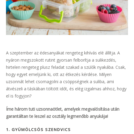
A szeptember az édesanyákat rengeteg kihívás elé állítja. A
nyáron megszokott rutint gyorsan felborítja a sulikezdés,
hirtelen rengeteg plusz feladat szakad a szülők nyakába. Csak,
hogy egyet emeljünk ki, ott az étkezés kérdése. Milyen
uzsonnát lehet csomagolni a csöppségnek a suliba, ami
átvészeli a táskában töltött időt, és elég izgalmas ahhoz, hogy
el is fogyjon?
Íme három tuti uzsonnaötlet, amelyek megvalósítása után
garantáltan te leszel az osztály legmenőbb anyukája!
1. GYÜMÖLCSÖS SZENDVICS