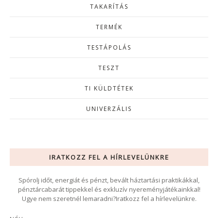
TAKARÍTÁS
TERMÉK
TESTÁPOLÁS
TESZT
TI KÜLDTÉTEK
UNIVERZÁLIS
IRATKOZZ FEL A HÍRLEVELÜNKRE
Spórolj időt, energiát és pénzt, bevált háztartási praktikákkal,
pénztárcabarát tippekkel és exkluzív nyereményjátékainkkal!
Ugye nem szeretnél lemaradni?Iratkozz fel a hírlevelünkre.