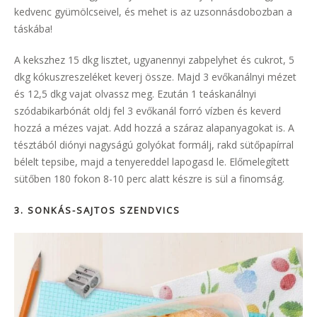
kedvenc gyümölcseivel, és mehet is az uzsonnásdobozban a
táskába!
A kekszhez 15 dkg lisztet, ugyanennyi zabpelyhet és cukrot, 5
dkg kókuszreszeléket keverj össze. Majd 3 evőkanálnyi mézet
és 12,5 dkg vajat olvassz meg. Ezután 1 teáskanálnyi
szódabikarbónát oldj fel 3 evőkanál forró vízben és keverd
hozzá a mézes vajat. Add hozzá a száraz alapanyagokat is. A
tésztából diónyi nagyságú golyókat formálj, rakd sütőpapírral
bélelt tepsibe, majd a tenyereddel lapogasd le. Előmelegített
sütőben 180 fokon 8-10 perc alatt készre is sül a finomság.
3. SONKÁS-SAJTOS SZENDVICS