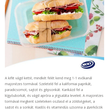
A kiflit vágd ketté, mindkét felét kend meg 1-1 evőkanál
majonézes tormával. Szeleteld fel a kaliforniai paprikát,
paradicsomot, sajtot és gépsonkát. Karikázd fel a
kígyóuborkát, és vágd apróra a jégsaláta leveleit. A majonézes
tormával megkent szeleteken oszlasd el a zöldségeket, a
sajtot és a sonkát. Kiadós és vitamindús uzsonna a gyerkőcök