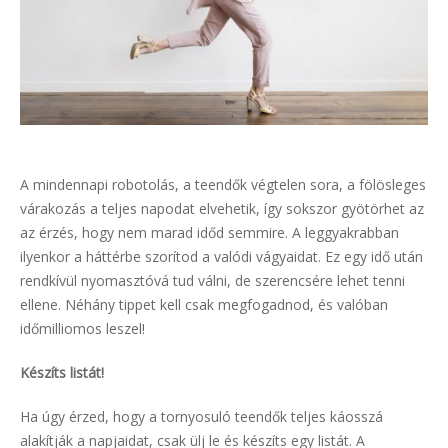
A mindennapi robotolás, a teendők végtelen sora, a fölösleges
várakozás a teljes napodat elvehetik, így sokszor gyötörhet az
az érzés, hogy nem marad időd semmire. A leggyakrabban
ilyenkor a háttérbe szorítod a valódi vágyaidat. Ez egy idő után
rendkívül nyomasztóvá tud válni, de szerencsére lehet tenni
ellene. Néhány tippet kell csak megfogadnod, és valóban
időmilliomos leszel!
Készíts listát!
Ha úgy érzed, hogy a tornyosuló teendők teljes káosszá
alakítják a napjaidat, csak ülj le és készíts egy listát. A