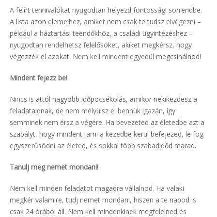
A felírt tennivalókat nyugodtan helyezd fontossági sorrendbe.
A lista azon elemeihez, amiket nem csak te tudsz elvégezni –
például a háztartási teendőkhöz, a családi ügyintézéshez –
nyugodtan rendelhetsz felelősöket, akiket megkérsz, hogy
végezzék el azokat. Nem kell mindent egyedül megcsinálnod!
Mindent fejezz be!
Nincs is attól nagyobb időpocsékolás, amikor nekikezdesz a
feladataidnak, de nem mélyülsz el bennük igazán, így
semminek nem érsz a végére. Ha bevezeted az életedbe azt a
szabályt, hogy mindent, ami a kezedbe kerül befejezed, le fog
egyszerűsödni az életed, és sokkal több szabadidőd marad.
Tanulj meg nemet mondani!
Nem kell minden feladatot magadra vállalnod. Ha valaki
megkér valamire, tudj nemet mondani, hiszen a te napod is
csak 24 órából áll. Nem kell mindenkinek megfelelned és