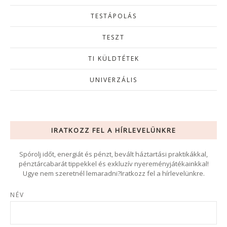
TESTÁPOLÁS
TESZT
TI KÜLDTÉTEK
UNIVERZÁLIS
IRATKOZZ FEL A HÍRLEVELÜNKRE
Spórolj időt, energiát és pénzt, bevált háztartási praktikákkal,
pénztárcabarát tippekkel és exkluzív nyereményjátékainkkal!
Ugye nem szeretnél lemaradni?Iratkozz fel a hírlevelünkre.
NÉV