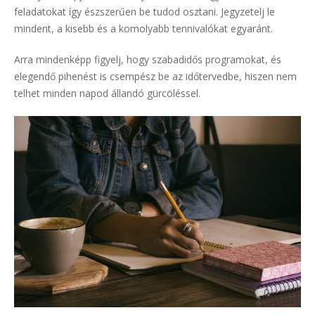
feladatokat így észszerűen be tudod osztani. Jegyzetelj le
mindent, a kisebb és a komolyabb tennivalókat egyaránt.
Arra mindenképp figyelj, hogy szabadidős programokat, és
elegendő pihenést is csempész be az időtervedbe, hiszen nem
telhet minden napod állandó gürcöléssel.