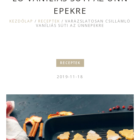
EPEKRE
KEZDŐLAP
/
RECEPTEK
/
VARÁZSLATOSAN CSILLÁMLÓ
VANÍLIÁS SÜTI AZ ÜNNEPEKRE
RECEPTEK
2019-11-18