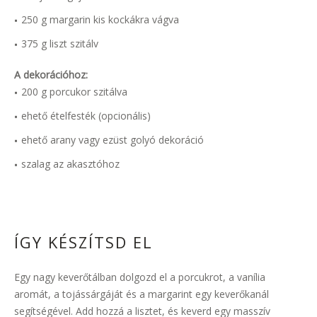
250 g margarin kis kockákra vágva
375 g liszt szitálv
A dekorációhoz:
200 g porcukor szitálva
ehető ételfesték (opcionális)
ehető arany vagy ezüst golyó dekoráció
szalag az akasztóhoz
ÍGY KÉSZÍTSD EL
Egy nagy keverőtálban dolgozd el a porcukrot, a vanília
aromát, a tojássárgáját és a margarint egy keverőkanál
segítségével. Add hozzá a lisztet, és keverd egy masszív