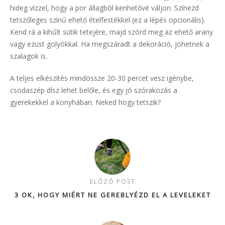
hideg vízzel, hogy a por állagból kenhetővé váljon. Színezd
tetszőleges színű ehető ételfestékkel (ez a lépés opcionális).
Kend rá a kihűlt sütik tetejére, majd szórd meg az ehető arany
vagy ezüst golyókkal. Ha megszáradt a dekoráció, jöhetnek a
szalagok is.
A teljes elkészítés mindössze 20-30 percet vesz igénybe,
csodaszép dísz lehet belőle, és egy jó szórakozás a
gyerekekkel a konyhában. Neked hogy tetszik?
ELŐZŐ POST
3 OK, HOGY MIÉRT NE GEREBLYÉZD EL A LEVELEKET