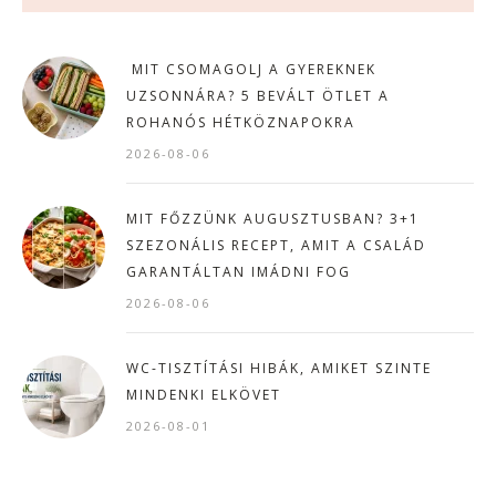
MIT CSOMAGOLJ A GYEREKNEK
UZSONNÁRA? 5 BEVÁLT ÖTLET A
ROHANÓS HÉTKÖZNAPOKRA
2026-08-06
MIT FŐZZÜNK AUGUSZTUSBAN? 3+1
SZEZONÁLIS RECEPT, AMIT A CSALÁD
GARANTÁLTAN IMÁDNI FOG
2026-08-06
WC-TISZTÍTÁSI HIBÁK, AMIKET SZINTE
MINDENKI ELKÖVET
2026-08-01