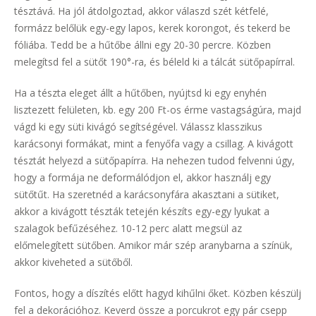
tésztává. Ha jól átdolgoztad, akkor válaszd szét kétfelé,
formázz belőlük egy-egy lapos, kerek korongot, és tekerd be
fóliába. Tedd be a hűtőbe állni egy 20-30 percre. Közben
melegítsd fel a sütőt 190°-ra, és béleld ki a tálcát sütőpapírral.
Ha a tészta eleget állt a hűtőben, nyújtsd ki egy enyhén
lisztezett felületen, kb. egy 200 Ft-os érme vastagságúra, majd
vágd ki egy süti kivágó segítségével. Válassz klasszikus
karácsonyi formákat, mint a fenyőfa vagy a csillag. A kivágott
tésztát helyezd a sütőpapírra. Ha nehezen tudod felvenni úgy,
hogy a formája ne deformálódjon el, akkor használj egy
sütőtűt. Ha szeretnéd a karácsonyfára akasztani a sütiket,
akkor a kivágott tészták tetején készíts egy-egy lyukat a
szalagok befűzéséhez. 10-12 perc alatt megsül az
előmelegített sütőben. Amikor már szép aranybarna a színük,
akkor kiveheted a sütőből.
Fontos, hogy a díszítés előtt hagyd kihűlni őket. Közben készülj
fel a dekorációhoz. Keverd össze a porcukrot egy pár csepp