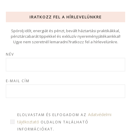
IRATKOZZ FEL A HÍRLEVELÜNKRE
Spórolj időt, energiát és pénzt, bevált háztartási praktikákkal,
pénztárcabarát tippekkel és exkluzív nyereményjátékainkkal!
Ugye nem szeretnél lemaradni?Iratkozz fel a hírlevelünkre.
NÉV
E-MAIL CÍM
Adatvédelmi
ELOLVASTAM ÉS ELFOGADOM AZ
tájékoztató
OLDALON TALÁLHATÓ
INFORMÁCIÓKAT.