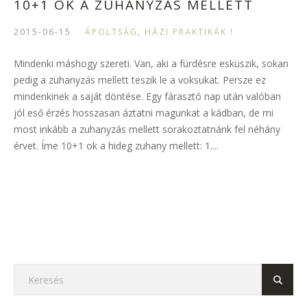
10+1 OK A ZUHANYZÁS MELLETT
2015-06-15
ÁPOLTSÁG
,
HÁZI PRAKTIKÁK !
Mindenki máshogy szereti. Van, aki a fürdésre esküszik, sokan
pedig a zuhanyzás mellett teszik le a voksukat. Persze ez
mindenkinek a saját döntése. Egy fárasztó nap után valóban
jól eső érzés hosszasan áztatni magunkat a kádban, de mi
most inkább a zuhanyzás mellett sorakoztatnánk fel néhány
érvet. Íme 10+1 ok a hideg zuhany mellett: 1....