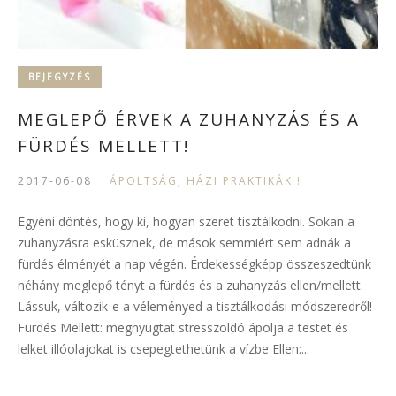
BEJEGYZÉS
MEGLEPŐ ÉRVEK A ZUHANYZÁS ÉS A
FÜRDÉS MELLETT!
2017-06-08
ÁPOLTSÁG
,
HÁZI PRAKTIKÁK !
Egyéni döntés, hogy ki, hogyan szeret tisztálkodni. Sokan a
zuhanyzásra esküsznek, de mások semmiért sem adnák a
fürdés élményét a nap végén. Érdekességképp összeszedtünk
néhány meglepő tényt a fürdés és a zuhanyzás ellen/mellett.
Lássuk, változik-e a véleményed a tisztálkodási módszeredről!
Fürdés Mellett: megnyugtat stresszoldó ápolja a testet és
lelket illóolajokat is csepegtethetünk a vízbe Ellen:...