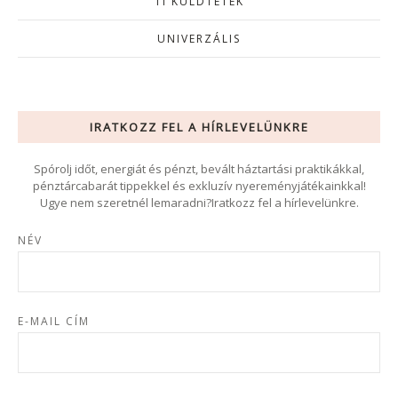
TI KÜLDTÉTEK
UNIVERZÁLIS
IRATKOZZ FEL A HÍRLEVELÜNKRE
Spórolj időt, energiát és pénzt, bevált háztartási praktikákkal,
pénztárcabarát tippekkel és exkluzív nyereményjátékainkkal!
Ugye nem szeretnél lemaradni?Iratkozz fel a hírlevelünkre.
NÉV
E-MAIL CÍM