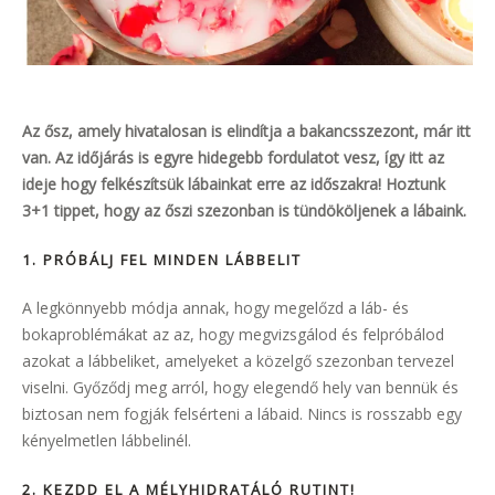
Az ősz, amely hivatalosan is elindítja a bakancsszezont, már itt
van. Az időjárás is egyre hidegebb fordulatot vesz, így itt az
ideje hogy felkészítsük lábainkat erre az időszakra! Hoztunk
3+1 tippet, hogy az őszi szezonban is tündököljenek a lábaink.
1.
PRÓBÁLJ FEL MINDEN LÁBBELIT
A legkönnyebb módja annak, hogy megelőzd a láb- és
bokaproblémákat az az, hogy megvizsgálod és felpróbálod
azokat a lábbeliket, amelyeket a közelgő szezonban tervezel
viselni. Győződj meg arról, hogy elegendő hely van bennük és
biztosan nem fogják felsérteni a lábaid. Nincs is rosszabb egy
kényelmetlen lábbelinél.
2. KEZDD EL A MÉLYHIDRATÁLÓ RUTINT!