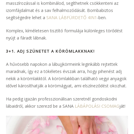
masszírozással is kombinálod, segíthetnek csökkenteni az
izomfájdalmat és a sav felhalmozódását. Bombabiztos
segítségedre lehet a
SANA LÁBFÜRDETŐ 4IN1
-ben.
Komplex, kíméletesen tisztító formulája különleges törődést
nyújt a fáradt lábnak.
3+1. ADJ SZÜNETET A KÖRÖMLAKKNAK
!
A hűvösebb napokon a lábujjkörmeink leginkább rejtettek
maradnak, így ez a tökéletes évszak arra, hogy pihenést adj
nekik a körömlakktól. A körömlakkban található vegyi anyagok
idővel károsíthatják a körömágyat, ami elszíneződést okozhat.
Ha pedig igazán professzionálisan szeretnél gondoskodni
lábaidról, akkor szerezd be a SANA
LÁBÁPOLÁSI CSOMAG
ját!