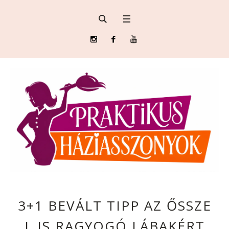
3+1 BEVÁLT TIPP AZ ŐSSZE
L IS RAGYOGÓ LÁBAKÉRT