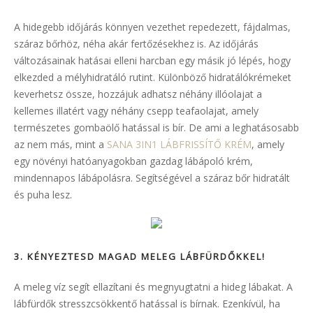
A hidegebb időjárás könnyen vezethet repedezett, fájdalmas,
száraz bőrhöz, néha akár fertőzésekhez is. Az időjárás
változásainak hatásai elleni harcban egy másik jó lépés, hogy
elkezded a mélyhidratáló rutint. Különböző hidratálókrémeket
keverhetsz össze, hozzájuk adhatsz néhány illóolajat a
kellemes illatért vagy néhány csepp teafaolajat, amely
természetes gombaölő hatással is bír. De ami a leghatásosabb
az nem más, mint a
SANA 3IN1 LÁBFRISSÍTŐ KRÉM
, amely
egy növényi hatóanyagokban gazdag lábápoló krém,
mindennapos lábápolásra. Segítségével a száraz bőr hidratált
és puha lesz.
3.
KÉNYEZTESD MAGAD MELEG LÁBFÜRDŐKKEL
!
A meleg víz segít ellazítani és megnyugtatni a hideg lábakat. A
lábfürdők stresszcsökkentő hatással is bírnak. Ezenkívül, ha