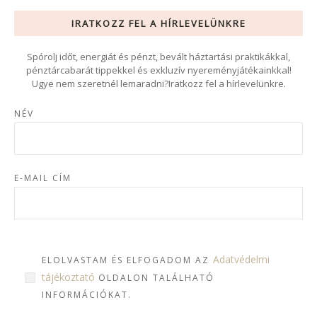
IRATKOZZ FEL A HÍRLEVELÜNKRE
Spórolj időt, energiát és pénzt, bevált háztartási praktikákkal,
pénztárcabarát tippekkel és exkluzív nyereményjátékainkkal!
Ugye nem szeretnél lemaradni?Iratkozz fel a hírlevelünkre.
NÉV
E-MAIL CÍM
Adatvédelmi
ELOLVASTAM ÉS ELFOGADOM AZ
tájékoztató
OLDALON TALÁLHATÓ
INFORMÁCIÓKAT.