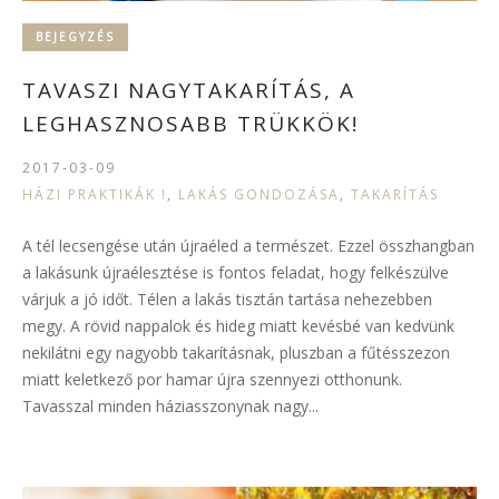
BEJEGYZÉS
TAVASZI NAGYTAKARÍTÁS, A
LEGHASZNOSABB TRÜKKÖK!
2017-03-09
HÁZI PRAKTIKÁK !
,
LAKÁS GONDOZÁSA
,
TAKARÍTÁS
A tél lecsengése után újraéled a természet. Ezzel összhangban
a lakásunk újraélesztése is fontos feladat, hogy felkészülve
várjuk a jó időt. Télen a lakás tisztán tartása nehezebben
megy. A rövid nappalok és hideg miatt kevésbé van kedvünk
nekilátni egy nagyobb takarításnak, pluszban a fűtésszezon
miatt keletkező por hamar újra szennyezi otthonunk.
Tavasszal minden háziasszonynak nagy...