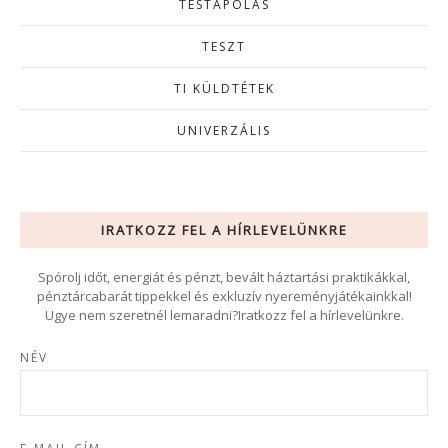
TESTÁPOLÁS
TESZT
TI KÜLDTÉTEK
UNIVERZÁLIS
IRATKOZZ FEL A HÍRLEVELÜNKRE
Spórolj időt, energiát és pénzt, bevált háztartási praktikákkal,
pénztárcabarát tippekkel és exkluzív nyereményjátékainkkal!
Ugye nem szeretnél lemaradni?Iratkozz fel a hírlevelünkre.
NÉV