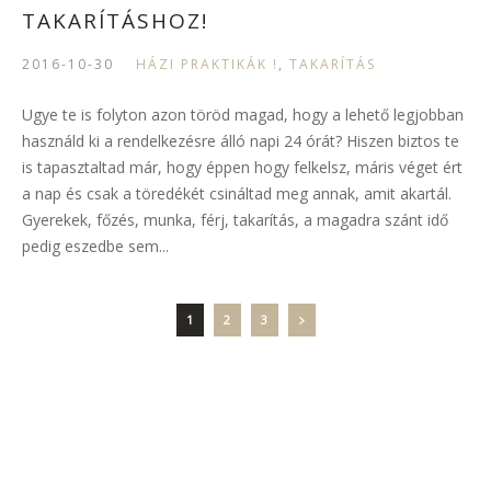
TAKARÍTÁSHOZ!
2016-10-30
HÁZI PRAKTIKÁK !
,
TAKARÍTÁS
Ugye te is folyton azon töröd magad, hogy a lehető legjobban
használd ki a rendelkezésre álló napi 24 órát? Hiszen biztos te
is tapasztaltad már, hogy éppen hogy felkelsz, máris véget ért
a nap és csak a töredékét csináltad meg annak, amit akartál.
Gyerekek, főzés, munka, férj, takarítás, a magadra szánt idő
pedig eszedbe sem...
1
2
3