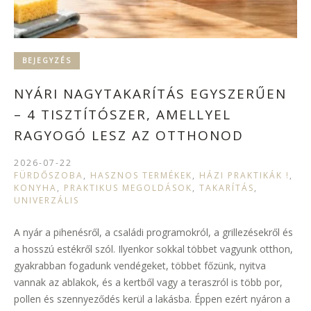
BEJEGYZÉS
NYÁRI NAGYTAKARÍTÁS EGYSZERŰEN
– 4 TISZTÍTÓSZER, AMELLYEL
RAGYOGÓ LESZ AZ OTTHONOD
2026-07-22
FÜRDŐSZOBA
,
HASZNOS TERMÉKEK
,
HÁZI PRAKTIKÁK !
,
KONYHA
,
PRAKTIKUS MEGOLDÁSOK
,
TAKARÍTÁS
,
UNIVERZÁLIS
A nyár a pihenésről, a családi programokról, a grillezésekről és
a hosszú estékről szól. Ilyenkor sokkal többet vagyunk otthon,
gyakrabban fogadunk vendégeket, többet főzünk, nyitva
vannak az ablakok, és a kertből vagy a teraszról is több por,
pollen és szennyeződés kerül a lakásba. Éppen ezért nyáron a