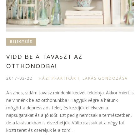
BEJEGYZÉS
VIDD BE A TAVASZT AZ
OTTHONODBA!
2017-03-22
HÁZI PRAKTIKÁK !
,
LAKÁS GONDOZÁSA
A színes, vidám tavasz mindenki kedvét feldobja. Akkor miért is
ne vinnénk be az otthonunkba? Hagyjuk végre a hátunk
mögött a depressziós telet, és kezdjük el élvezni a
napsugarakat és a jó időt. Ezt pedig nemcsak a természetben,
de a lakásunkban is élvezhetjük. Változtassuk át a négy fal
közti teret és cseréljük le a zord...