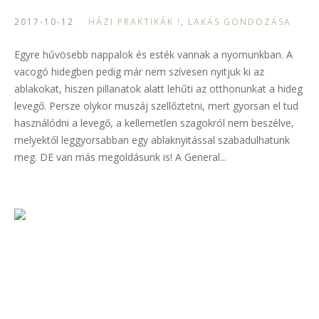
2017-10-12
HÁZI PRAKTIKÁK !
,
LAKÁS GONDOZÁSA
Egyre hűvösebb nappalok és esték vannak a nyomunkban. A
vacogó hidegben pedig már nem szívesen nyitjuk ki az
ablakokat, hiszen pillanatok alatt lehűti az otthonunkat a hideg
levegő. Persze olykor muszáj szellőztetni, mert gyorsan el tud
használódni a levegő, a kellemetlen szagokról nem beszélve,
melyektől leggyorsabban egy ablaknyitással szabadulhatunk
meg. DE van más megoldásunk is! A General...