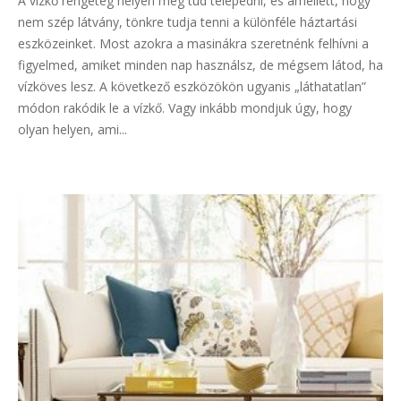
A vízkő rengeteg helyen meg tud telepedni, és amellett, hogy
nem szép látvány, tönkre tudja tenni a különféle háztartási
eszközeinket. Most azokra a masinákra szeretnénk felhívni a
figyelmed, amiket minden nap használsz, de mégsem látod, ha
vízköves lesz. A következő eszközökön ugyanis „láthatatlan”
módon rakódik le a vízkő. Vagy inkább mondjuk úgy, hogy
olyan helyen, ami...