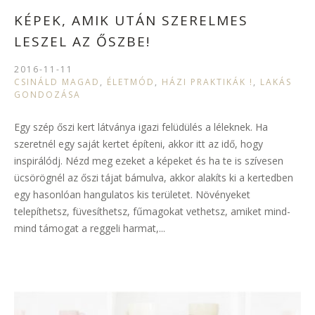
KÉPEK, AMIK UTÁN SZERELMES
LESZEL AZ ŐSZBE!
2016-11-11
CSINÁLD MAGAD
,
ÉLETMÓD
,
HÁZI PRAKTIKÁK !
,
LAKÁS
GONDOZÁSA
Egy szép őszi kert látványa igazi felüdülés a léleknek. Ha
szeretnél egy saját kertet építeni, akkor itt az idő, hogy
inspirálódj. Nézd meg ezeket a képeket és ha te is szívesen
ücsörögnél az őszi tájat bámulva, akkor alakíts ki a kertedben
egy hasonlóan hangulatos kis területet. Növényeket
telepíthetsz, füvesíthetsz, fűmagokat vethetsz, amiket mind-
mind támogat a reggeli harmat,...