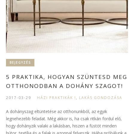
BEJEGYZÉS
5 PRAKTIKA, HOGYAN SZÜNTESD MEG
OTTHONODBAN A DOHÁNY SZAGOT!
2017-03-29
HÁZI PRAKTIKÁK !
,
LAKÁS GONDOZÁSA
A dohányszag eltüntetése az otthonunkból, az egyik
legnehezebb feladat. Még akkor is, ha csak ritkán fordul elő,
hogy dohányzik valaki a lakásban, hiszen a füstöt minden
bútor, textília és a falak is azonnal felveszik. Hiába próbálunk a