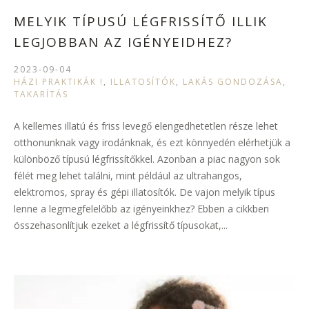
MELYIK TÍPUSÚ LÉGFRISSÍTŐ ILLIK
LEGJOBBAN AZ IGÉNYEIDHEZ?
2023-09-04
HÁZI PRAKTIKÁK !
,
ILLATOSÍTÓK
,
LAKÁS GONDOZÁSA
,
TAKARÍTÁS
A kellemes illatú és friss levegő elengedhetetlen része lehet
otthonunknak vagy irodánknak, és ezt könnyedén elérhetjük a
különböző típusú légfrissítőkkel. Azonban a piac nagyon sok
félét meg lehet találni, mint például az ultrahangos,
elektromos, spray és gépi illatosítók. De vajon melyik típus
lenne a legmegfelelőbb az igényeinkhez? Ebben a cikkben
összehasonlítjuk ezeket a légfrissítő típusokat,...