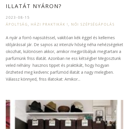
ILLATÁT NYÁRON?
2023-08-15
ÁPOLTSÁG
,
HÁZI PRAKTIKÁK !
,
NŐI SZÉPSÉGÁPOLÁS
A nyár a forró napsütéssel, vakítóan kék éggel és kellemes
időjárással jár. De sajnos az intenzív hőség néha nehézségeket
okozhat, különösen akkor, amikor megpróbáljuk megtartani a
parfümünk friss illatát. Azonban ne ess kétségbe! Megosztunk
veled néhány hasznos tippet és praktikát, hogy hogyan
őrizheted meg kedvenc parfümöd illatát a nagy melegben.
Válassz könnyed, friss illatokat: Amikor...