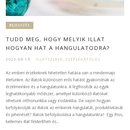
BEJEGYZÉS
TUDD MEG, HOGY MELYIK ILLAT
HOGYAN HAT A HANGULATODRA?
2023-09-19
ILLATSZEREK
,
SZÉPSÉGÁPOLÁS
Az emberi érzékeknek hihetetlen hatása van a mindennapi
életünkre. Az illatok különösen erős hatást gyakorolnak az
érzelmeinkre és a hangulatunkra. A légfrissítők az egyik
leghatékonyabb módszer, amellyel különböző illatokat
vihetünk otthonunkba vagy irodánkba. De vajon hogyan
befolyásolják az illatok az emberek hangulatát, produktivitását
és pihenését? Illatok befolyásolása a hangulatunkra? Egy friss,
kellemes illat felderítheti és...