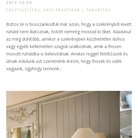
2017-10-20
FOLTTISZTÍTAS
,
HÁZI PRAKTIKÁK !
,
TAKARÍTÁS
Biztos te is bosszankodtál már azon, hogy a szekrényből kivett
ruháid nem illatoznak, holott nemrég mostad ki őket. Ráadásul
az még dühítőbb, amikor a szekrényben kiűzhetetlen dohos
vagy egyéb kellemetlen szagok uralkodnak, amik a frissen
mosott ruháidba is beleivódnak. Amikor reggel felöltözünk és
útnak indulunk azt szeretnénk érezni, hogy frissek és üdék
vagyunk, úgyhogy tennünk...