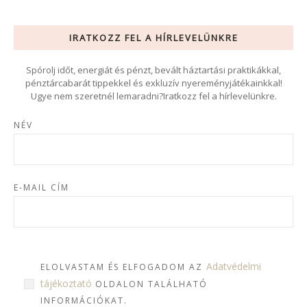
IRATKOZZ FEL A HÍRLEVELÜNKRE
Spórolj időt, energiát és pénzt, bevált háztartási praktikákkal,
pénztárcabarát tippekkel és exkluzív nyereményjátékainkkal!
Ugye nem szeretnél lemaradni?Iratkozz fel a hírlevelünkre.
NÉV
E-MAIL CÍM
Adatvédelmi
ELOLVASTAM ÉS ELFOGADOM AZ
tájékoztató
OLDALON TALÁLHATÓ
INFORMÁCIÓKAT.