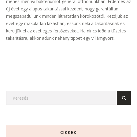
menés mennyi baktériumot generál otthonunkban. Érdemes az
új évet egy alapos takarítással kezdeni, hogy garantáltan
megszabaduljunk minden láthatatlan kórokozótól. Kezdjük az
évet egy makulátlan lakásban, essünk neki a takarításnak és
kerüljük el az esetleges fertőzéseket. Ha nincs időd a tüzetes
takarításra, akkor adunk néhány tippet egy villámgyors...
CIKKEK