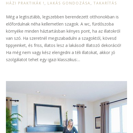
HÁZI PRAKTIKÁK !
,
LAKÁS GONDOZÁSA
,
TAKARÍTÁS
Még a legtisztább, legszebben berendezett otthonokban is
előfordulnak néha kellemetlen szagok. A wc, fürdőszoba
környéke minden háztartásban kényes pont, ha az illatokról
van szó. Ha szeretnél megszabadulni a szagoktól, kövesd
tippjeinket, és friss, illatos lesz a lakásod! Illatozó dekoráció!
Ha még nem vagy kész elengedni a téli illatokat, akkor jó
szolgálatot tehet egy igazi klasszikus:...