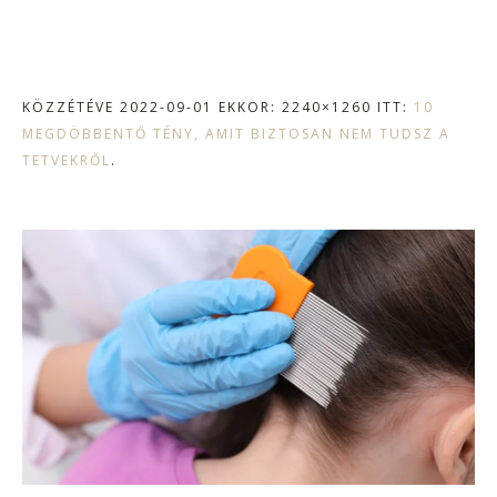
KÖZZÉTÉVE
2022-09-01
EKKOR: 2240×1260 ITT:
10
MEGDÖBBENTŐ TÉNY, AMIT BIZTOSAN NEM TUDSZ A
TETVEKRŐL
.