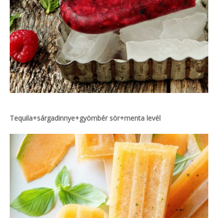
Tequila+sárgadinnye+gyömbér sör+menta levél