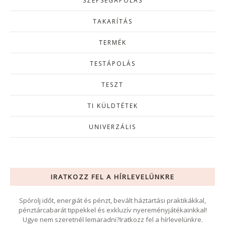
SZÉPSÉGÁPOLÁS
TAKARÍTÁS
TERMÉK
TESTÁPOLÁS
TESZT
TI KÜLDTÉTEK
UNIVERZÁLIS
IRATKOZZ FEL A HÍRLEVELÜNKRE
Spórolj időt, energiát és pénzt, bevált háztartási praktikákkal,
pénztárcabarát tippekkel és exkluzív nyereményjátékainkkal!
Ugye nem szeretnél lemaradni?Iratkozz fel a hírlevelünkre.