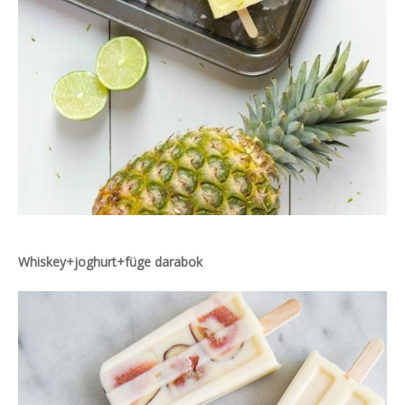
Whiskey+joghurt+füge darabok