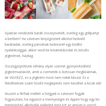
Gyakran rendeztek baráti összejövetelt, esetleg egy grillpartyt
a kertben? Ha szívesen lenyűgöznéd alkohol kedvelő
barátaidat, esetleg párodnak kedveznél egy bódító
nyalánksággal, akkor vesd be kreativitásodat és készíts
jégkrémet, házilag.
Összegyűjtöttünk néhány olyan szemet gyönyörködtető
jégkrémvariációt, amit a csemeték is biztosan megkívánnak,
de VIGYÁZZ, ez a jégkrém most nem nekik készül. Ez a
felnőtteknek szánt hűsítő meglepetés nem kerülhet a kicsik elé!
Viszont a férfiak mellett a hölgyek is szívesen fogják
fogyasztani, ha vigyázol a mennyiségre és éppen hogy egy kis
mennyiségű alkohollal spékeled meg ezt az amúgy is vonzó