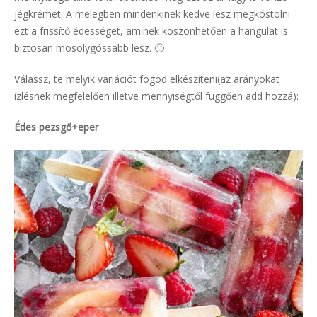
jégkrémet. A melegben mindenkinek kedve lesz megkóstolni
ezt a frissítő édességet, aminek köszönhetően a hangulat is
biztosan mosolygóssabb lesz. 🙂
Válassz, te melyik variációt fogod elkészíteni(az arányokat
ízlésnek megfelelően illetve mennyiségtől függően add hozzá):
Édes pezsgő+eper