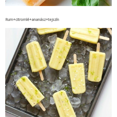
Rum+citromlé+ananász+tejszín