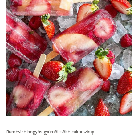
Rum+víz+ bogyós gyümölcsök+ cukorszirup