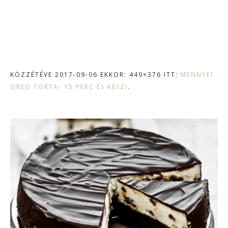
KÖZZÉTÉVE
2017-09-06
EKKOR: 449×376 ITT:
MENNYEI
OREO TORTA- 15 PERC ÉS KÉSZ!
.