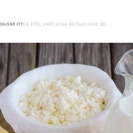
00×560 ITT:
6 ÉTEL, AMIT SOHA NE FAGYASSZ LE!
.