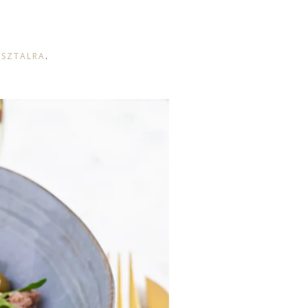
ASZTALRA
.