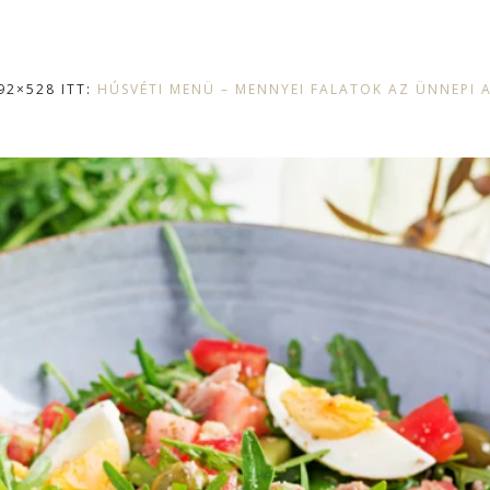
92×528 ITT:
HÚSVÉTI MENÜ – MENNYEI FALATOK AZ ÜNNEPI 