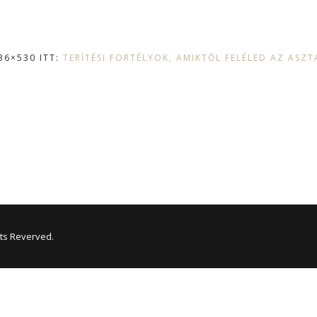
36×530 ITT:
TERÍTÉSI FORTÉLYOK, AMIKTŐL FELÉLED AZ ASZT
hts Reverved.